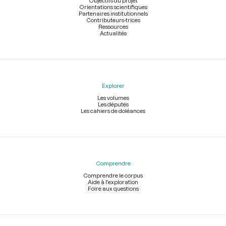
Objectifs du projet
Orientations scientifiques
Partenaires institutionnels
Contributeurs-trices
Ressources
Actualités
Explorer
Les volumes
Les députés
Les cahiers de doléances
Comprendre
Comprendre le corpus
Aide à l'exploration
Foire aux questions