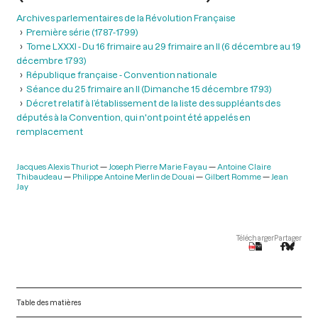
Archives parlementaires de la Révolution Française
Première série (1787-1799)
Tome LXXXI - Du 16 frimaire au 29 frimaire an II (6 décembre au 19
décembre 1793)
République française - Convention nationale
Séance du 25 frimaire an II (Dimanche 15 décembre 1793)
Décret relatif à l’établissement de la liste des suppléants des
députés à la Convention, qui n'ont point été appelés en
remplacement
Jacques Alexis Thuriot
Joseph Pierre Marie Fayau
Antoine Claire
Thibaudeau
Philippe Antoine Merlin de Douai
Gilbert Romme
Jean
Jay
Télécharger
Partager
Table des matières