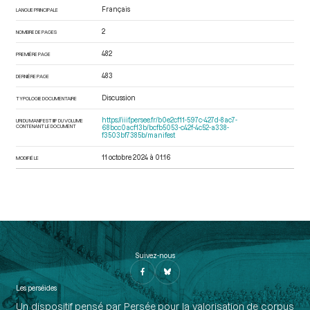
Français
LANGUE PRINCIPALE
2
NOMBRE DE PAGES
482
PREMIÈRE PAGE
483
DERNIÈRE PAGE
Discussion
TYPOLOGIE DOCUMENTAIRE
https://iiif.persee.fr/b0e2cf11-597c-427d-8ac7-
URI DU MANIFEST IIIF DU VOLUME
CONTENANT LE DOCUMENT
68bcc0acf13b/bcfb5053-c42f-4c52-a338-
f3503bf7385b/manifest
11 octobre 2024 à 01:16
MODIFIÉ LE
Suivez-nous
Les perséides
Un dispositif pensé par Persée pour la valorisation de corpus