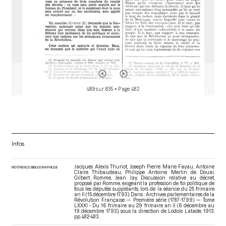
489 sur 835
• Page 482
Infos
Jacques Alexis Thuriot, Joseph Pierre Marie Fayau, Antoine
RÉFÉRENCE BIBLIOGRAPHIQUE
Claire Thibaudeau, Philippe Antoine Merlin de Douai,
Gilbert Romme, Jean Jay. Discussion relative au décret,
proposé par Romme, exigeant la profession de foi politique de
tous les députés suppléants, lors de la séance du 25 frimaire
an II (15 décembre 1793). Dans : Archives parlementaires de la
Révolution Française — Première série (1787-1799) — Tome
LXXXI - Du 16 frimaire au 29 frimaire an II (6 décembre au
19 décembre 1793)
, sous la direction de Lodoïs Lataste. 1913.
pp. 482-483.