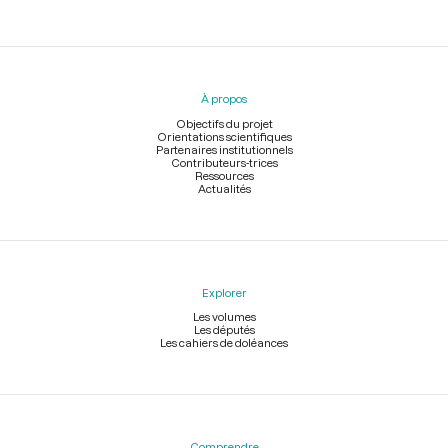
Menu
du
pied
À propos
de
page
Objectifs du projet
Orientations scientifiques
Partenaires institutionnels
Contributeurs-trices
Ressources
Actualités
Explorer
Les volumes
Les députés
Les cahiers de doléances
Comprendre