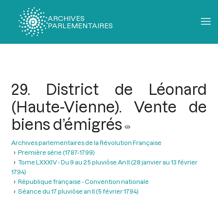
ARCHIVES
PARLEMENTAIRES
Fil
d'Ariane
29. District de Léonard
(Haute-Vienne). Vente de
biens d’émigrés
Archives parlementaires de la Révolution Française
Première série (1787-1799)
Tome LXXXIV - Du 9 au 25 pluviôse An II (28 janvier au 13 février
1794)
République française - Convention nationale
Séance du 17 pluviôse an II (5 février 1794)