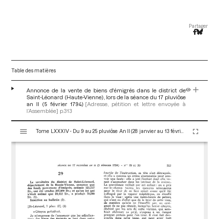
Partager
Table des matières
Annonce de la vente de biens d'émigrés dans le district de
Saint-Léonard (Haute-Vienne), lors de la séance du 17 pluviôse
an II (5 février 1794)
[Adresse, pétition et lettre envoyée à
l’Assemblée]
p.313
V
Tome LXXXIV - Du 9 au 25 pluviôse An II (28 janvier au 13 février 1794)
i
s
u
a
l
i
s
e
u
r