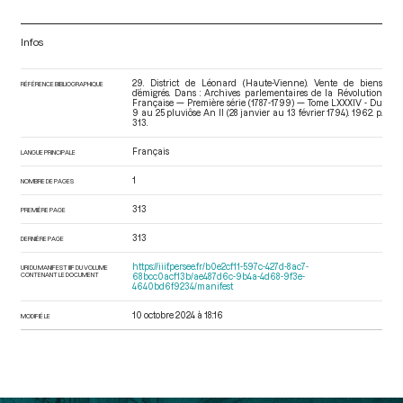
Infos
29. District de Léonard (Haute-Vienne). Vente de biens
RÉFÉRENCE BIBLIOGRAPHIQUE
d’émigrés. Dans : Archives parlementaires de la Révolution
Française — Première série (1787-1799) — Tome LXXXIV - Du
9 au 25 pluviôse An II (28 janvier au 13 février 1794)
. 1962. p.
313.
Français
LANGUE PRINCIPALE
1
NOMBRE DE PAGES
313
PREMIÈRE PAGE
313
DERNIÈRE PAGE
https://iiif.persee.fr/b0e2cf11-597c-427d-8ac7-
URI DU MANIFEST IIIF DU VOLUME
CONTENANT LE DOCUMENT
68bcc0acf13b/ae487d6c-9b4a-4d68-9f3e-
4640bd6f9234/manifest
10 octobre 2024 à 18:16
MODIFIÉ LE