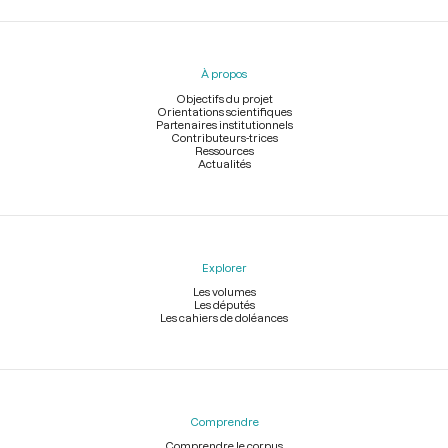
Menu
du
pied
À propos
de
page
Objectifs du projet
Orientations scientifiques
Partenaires institutionnels
Contributeurs-trices
Ressources
Actualités
Explorer
Les volumes
Les députés
Les cahiers de doléances
Comprendre
Comprendre le corpus