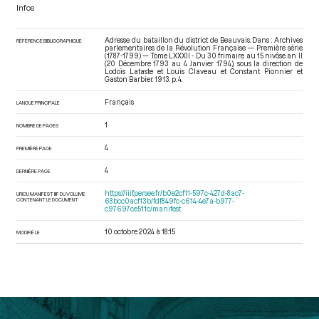
Infos
Adresse du bataillon du district de Beauvais. Dans : Archives
RÉFÉRENCE BIBLIOGRAPHIQUE
parlementaires de la Révolution Française — Première série
(1787-1799) — Tome LXXXII - Du 30 frimaire au 15 nivôse an II
(20 Décembre 1793 au 4 Janvier 1794)
, sous la direction de
Lodoïs Lataste et Louis Claveau et Constant Pionnier et
Gaston Barbier. 1913. p. 4.
Français
LANGUE PRINCIPALE
1
NOMBRE DE PAGES
4
PREMIÈRE PAGE
4
DERNIÈRE PAGE
https://iiif.persee.fr/b0e2cf11-597c-427d-8ac7-
URI DU MANIFEST IIIF DU VOLUME
CONTENANT LE DOCUMENT
68bcc0acf13b/fdf849fc-c614-4e7a-b977-
c97697ce511c/manifest
10 octobre 2024 à 18:15
MODIFIÉ LE