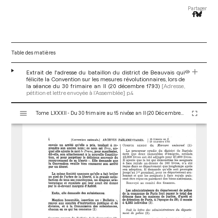
Partager
Table des matières
Extrait de l'adresse du bataillon du district de Beauvais qui
félicite la Convention sur les mesures révolutionnaires, lors de
la séance du 30 frimaire an II (20 décembre 1793)
[Adresse,
pétition et lettre envoyée à l’Assemblée]
p.4
V
Tome LXXXII - Du 30 frimaire au 15 nivôse an II (20 Décembre 1793 au 4 Janvier 1794)
i
s
u
a
l
i
s
e
u
r
M