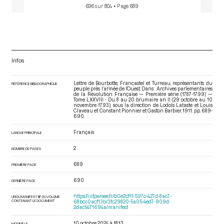
696 sur 804
• Page 689
Infos
Lettre de Bourbotte, Francastel et Turreau, représentants du
RÉFÉRENCE BIBLIOGRAPHIQUE
peuple près l’armée de l’Ouest. Dans : Archives parlementaires
de la Révolution Française — Première série (1787-1799) —
Tome LXXVIII - Du 8 au 20 brumaire an II (29 octobre au 10
novembre 1793)
, sous la direction de Lodoïs Lataste et Louis
Claveau et Constant Pionnier et Gaston Barbier. 1911. pp. 689-
690.
Français
LANGUE PRINCIPALE
2
NOMBRE DE PAGES
689
PREMIÈRE PAGE
690
DERNIÈRE PAGE
https://iiif.persee.fr/b0e2cf11-597c-427d-8ac7-
URI DU MANIFEST IIIF DU VOLUME
CONTENANT LE DOCUMENT
68bcc0acf13b/3fc29820-5a05-4ed7-909d-
2dac5471694a/manifest
10 octobre 2024 à 18:13
MODIFIÉ LE