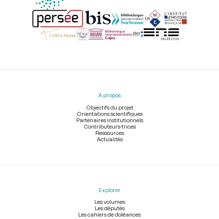
Menu
du
pied
À propos
de
page
Objectifs du projet
Orientations scientifiques
Partenaires institutionnels
Contributeurs-trices
Ressources
Actualités
Explorer
Les volumes
Les députés
Les cahiers de doléances