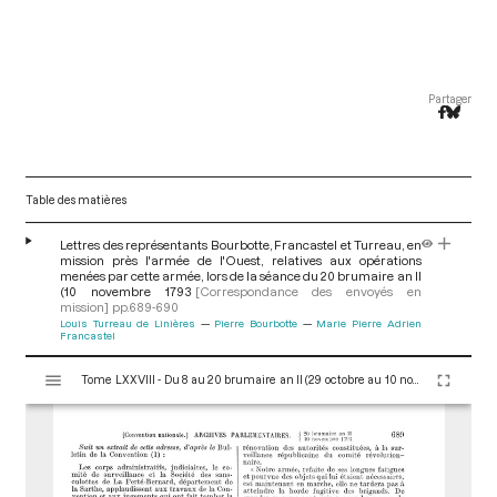
Partager
Table des matières
Lettres des représentants Bourbotte, Francastel et Turreau, en
mission près l'armée de l'Ouest, relatives aux opérations
menées par cette armée, lors de la séance du 20 brumaire an II
(10 novembre 1793
[Correspondance des envoyés en
mission]
pp.689-690
Louis Turreau de Linières
Pierre Bourbotte
Marie Pierre Adrien
Francastel
V
Tome LXXVIII - Du 8 au 20 brumaire an II (29 octobre au 10 novembre 1793)
i
s
u
a
l
i