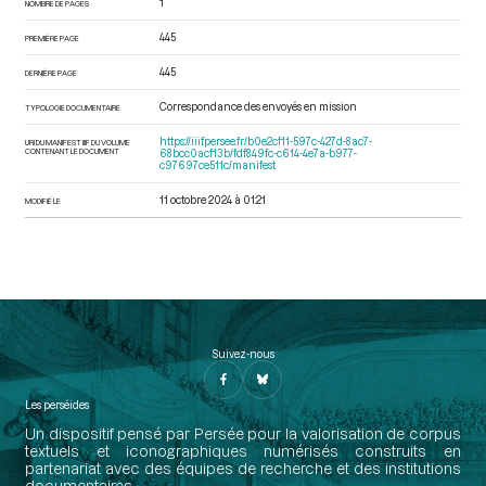
1
NOMBRE DE PAGES
445
PREMIÈRE PAGE
445
DERNIÈRE PAGE
Correspondance des envoyés en mission
TYPOLOGIE DOCUMENTAIRE
https://iiif.persee.fr/b0e2cf11-597c-427d-8ac7-
URI DU MANIFEST IIIF DU VOLUME
CONTENANT LE DOCUMENT
68bcc0acf13b/fdf849fc-c614-4e7a-b977-
c97697ce511c/manifest
11 octobre 2024 à 01:21
MODIFIÉ LE
Suivez-nous
Les perséides
Un dispositif pensé par Persée pour la valorisation de corpus
textuels et iconographiques numérisés construits en
partenariat avec des équipes de recherche et des institutions
documentaires.