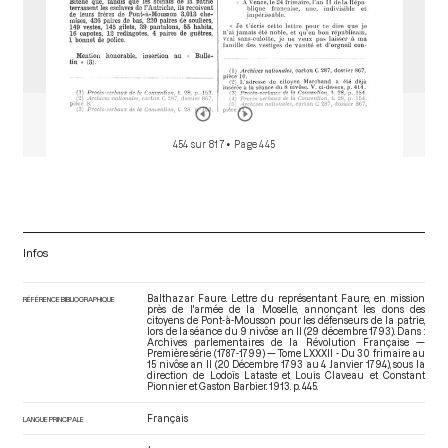
454 sur 817
• Page 445
Infos
Balthazar Faure. Lettre du représentant Faure, en mission
RÉFÉRENCE BIBLIOGRAPHIQUE
près de l'armée de la Moselle, annonçant les dons des
citoyens de Pont-à-Mousson pour les défenseurs de la patrie,
lors de la séance du 9 nivôse an II (29 décembre 1793). Dans :
Archives parlementaires de la Révolution Française —
Première série (1787-1799) — Tome LXXXII - Du 30 frimaire au
15 nivôse an II (20 Décembre 1793 au 4 Janvier 1794)
, sous la
direction de Lodoïs Lataste et Louis Claveau et Constant
Pionnier et Gaston Barbier. 1913. p. 445.
Français
LANGUE PRINCIPALE