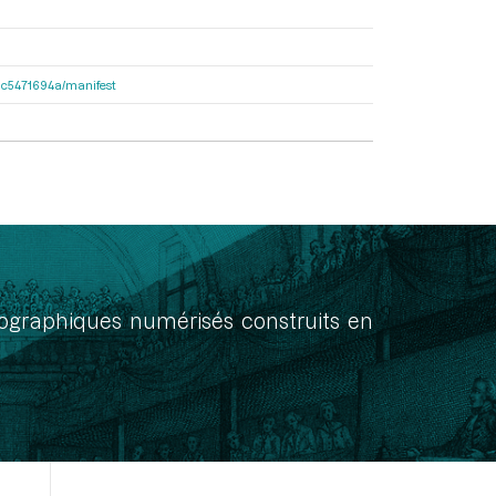
2dac5471694a/manifest
onographiques numérisés construits en