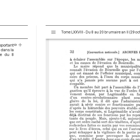
V
Tome LXXVIII - Du 8 au 20 brumaire an II (29 o
i
s
portant
u
 dans la
a
ce du 8
l
i
s
e
u
r
M
i
r
a
d
o