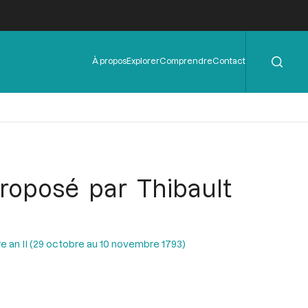
Rechercher
Menu
À propos
Explorer
Comprendre
Contact
de
l'en-
tête
proposé par Thibault
e an II (29 octobre au 10 novembre 1793)