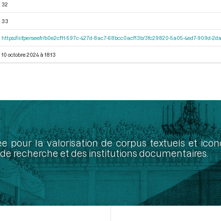
32
33
https://iiif.persee.fr/b0e2cf11-597c-427d-8ac7-68bcc0acf13b/3fc29820-5a05-4ed7-909d-
10 octobre 2024 à 18:13
ée pour la valorisation de corpus textuels et ic
de recherche et des institutions documentaires.