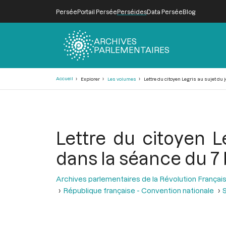
Persée
Portail Persée
Perséides
Data Persée
Blog
ARCHIVES
PARLEMENTAIRES
Fil
Accueil
Explorer
Les volumes
Lettre du citoyen Legris au sujet du
d'Ariane
Lettre du citoyen L
dans la séance du 7
Archives parlementaires de la Révolution Françai
République française - Convention nationale
S