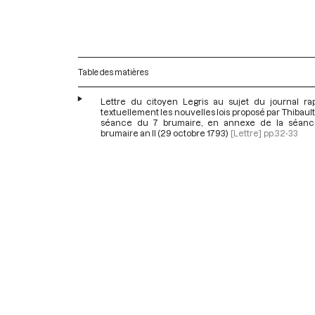
Table des matières
Lettre du citoyen Legris au sujet du journal rap
textuellement les nouvelles lois proposé par Thibault
séance du 7 brumaire, en annexe de la séan
brumaire an II (29 octobre 1793)
[Lettre]
pp.32-33