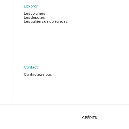
Explorer
Les volumes
Les députés
Les cahiers de doléances
Contact
Contactez-nous
CRÉDITS