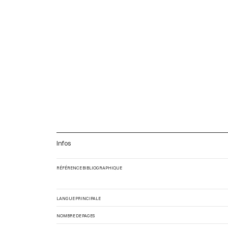
Infos
RÉFÉRENCE BIBLIOGRAPHIQUE
LANGUE PRINCIPALE
NOMBRE DE PAGES