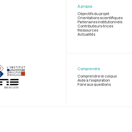
À propos
Objectifs du projet
Orientations scientifiques
Partenaires institutionnels
Contributeurs-trices
Ressources
Actualités
Menu
du
pied
de
Comprendre
page
Comprendre le corpus
Aide à l'exploration
Foire aux questions