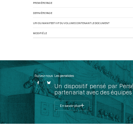
PREMIÈRE PAGE
DERNIÈRE PAGE
URI DU MANIFEST IIIF DU VOLUME CONTENANT LE DOCUMENT
MODIFIÉ LE
Suivez-nous
Les perséides
Un dispositif pensé par Pers
partenariat avec des équipes 
En savoir plus