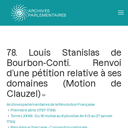
ARCHIVES
PARLEMENTAIRES
Fil
d'Ariane
78. Louis Stanislas de
Bourbon-Conti. Renvoi
d’une pétition relative à ses
domaines (Motion de
Clauzel)
Archives parlementaires de la Révolution Française
Première série (1787-1799)
Tome LXXXIII - Du 16 nivôse au 8 pluviôse An II (5 au 27 janvier
1794)
République française - Convention nationale