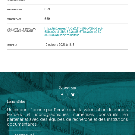
659
PREMIÈRE PAGE
659
DERNIÈRE PAGE
https://iiif.persee.fr/b0e2cf11-597c-427d-8ac7-
URI DU MANIFEST IIIF DU VOLUME
CONTENANT LE DOCUMENT
68bcc0acf13b/d3944ed5-671e-4a4c-b964-
3404a6ab9de2/manifest
10 octobre 2024 à 18:15
MODIFIÉ LE
Suivez-nous
Les perséides
Un dispositif pensé par Persée pour la valorisation de corpus
textuels et iconographiques numérisés construits en
partenariat avec des équipes de recherche et des institutions
documentaires.