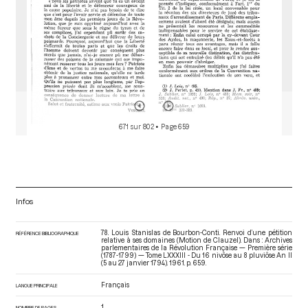
671 sur 802
• Page 659
Infos
78. Louis Stanislas de Bourbon-Conti. Renvoi d’une pétition
RÉFÉRENCE BIBLIOGRAPHIQUE
relative à ses domaines (Motion de Clauzel). Dans : Archives
parlementaires de la Révolution Française — Première série
(1787-1799) — Tome LXXXIII - Du 16 nivôse au 8 pluviôse An II
(5 au 27 janvier 1794)
. 1961. p. 659.
Français
LANGUE PRINCIPALE
1
NOMBRE DE PAGES