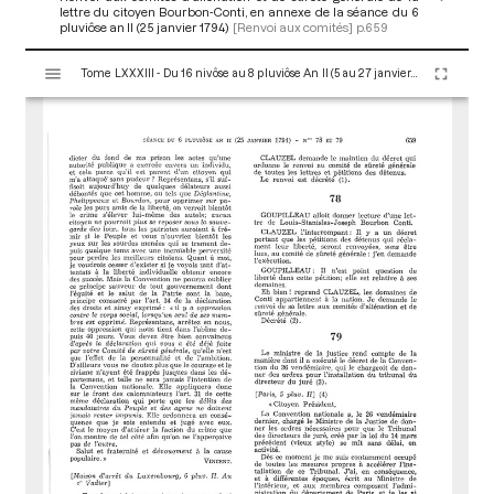
lettre du citoyen Bourbon-Conti, en annexe de la séance du 6
pluviôse an II (25 janvier 1794)
[Renvoi aux comités]
p.659
V
Tome LXXXIII - Du 16 nivôse au 8 pluviôse An II (5 au 27 janvier 1794)
i
s
u
a
l
i
s
e
u
r
M
i
r
a
d
o
r