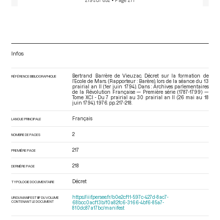
219 sur 852
• Page 217
Infos
Bertrand Barrère de Vieuzac. Décret sur la formation de
RÉFÉRENCE BIBLIOGRAPHIQUE
l’Ecole de Mars. (Rapporteur : Barère), lors de la séance du 13
prairial an II (1er juin 1794). Dans : Archives parlementaires
de la Révolution Française — Première série (1787-1799) —
Tome XCI - Du 7 prairial au 30 prairial an II (26 mai au 18
juin 1794)
. 1976. pp. 217-218.
Français
LANGUE PRINCIPALE
2
NOMBRE DE PAGES
217
PREMIÈRE PAGE
218
DERNIÈRE PAGE
Décret
TYPOLOGIE DOCUMENTAIRE
https://iiif.persee.fr/b0e2cf11-597c-427d-8ac7-
URI DU MANIFEST IIIF DU VOLUME
CONTENANT LE DOCUMENT
68bcc0acf13b/f0a82fc6-3166-4bf6-85a7-
810dc87a17bc/manifest