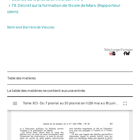
79. Décret sur la formation de l’Ecole de Mars. (Rapporteur :
idem)
Bertrand Barrère de Vieuzac
Télécharger
Partager
Table des matières
La table des matières ne contient aucune entrée.
V
Tome XCI - Du 7 prairial au 30 prairial an II (26 mai au 18 juin 1794)
i
s
u
a
l
i