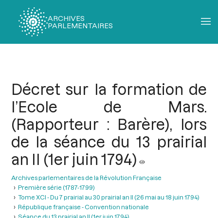
ARCHIVES
PARLEMENTAIRES
Fil
d'Ariane
Décret sur la formation de
l’Ecole de Mars.
(Rapporteur : Barère), lors
de la séance du 13 prairial
an II (1er juin 1794)
Archives parlementaires de la Révolution Française
Première série (1787-1799)
Tome XCI - Du 7 prairial au 30 prairial an II (26 mai au 18 juin 1794)
République française - Convention nationale
Séance du 13 prairial an II (1er juin 1794)