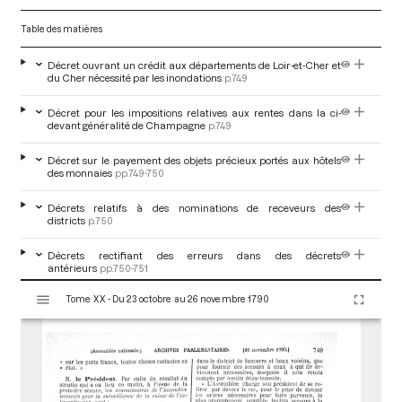
Table des matières
Décret ouvrant un crédit aux départements de Loir-et-Cher et
du Cher nécessité par les inondations
p.749
Décret pour les impositions relatives aux rentes dans la ci-
devant généralité de Champagne
p.749
Décret sur le payement des objets précieux portés aux hôtels
des monnaies
pp.749-750
Décrets relatifs à des nominations de receveurs des
districts
p.750
Décrets rectifiant des erreurs dans des décrets
antérieurs
pp.750-751
V
Tome XX - Du 23 octobre au 26 novembre 1790
i
Adoption des articles sur les droits d'enregistrement
pp.751-753
s
u
Lecture par M. Moreau de Saint-Méry de deux lettres relatives
aux affaires de Saint-Domingue
p.753
a
l
Décrets portant aliénation de domaines nationaux
pp.753-754
i