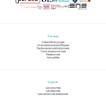
Menu
du
pied
À propos
de
page
Objectifs du projet
Orientations scientifiques
Partenaires institutionnels
Contributeurs-trices
Ressources
Actualités
Explorer
Les volumes
Les députés
Les cahiers de doléances