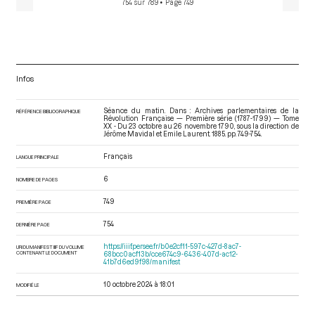
754 sur 789
• Page 749
Infos
Séance du matin. Dans : Archives parlementaires de la
RÉFÉRENCE BIBLIOGRAPHIQUE
Révolution Française — Première série (1787-1799) — Tome
XX - Du 23 octobre au 26 novembre 1790
, sous la direction de
Jérôme Mavidal et Emile Laurent. 1885. pp. 749-754.
Français
LANGUE PRINCIPALE
6
NOMBRE DE PAGES
749
PREMIÈRE PAGE
754
DERNIÈRE PAGE
https://iiif.persee.fr/b0e2cf11-597c-427d-8ac7-
URI DU MANIFEST IIIF DU VOLUME
CONTENANT LE DOCUMENT
68bcc0acf13b/cce674c9-6436-407d-ac12-
41b7d6ed9f98/manifest
10 octobre 2024 à 18:01
MODIFIÉ LE