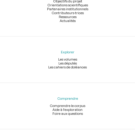
page
Objectifs du projet
Orientations scientifiques
Partenaires institutionnels
Contributeurs-trices
Ressources
Actualités
Explorer
Les volumes
Les députés
Les cahiers de doléances
Comprendre
Comprendre le corpus
Aide à l'exploration
Foire aux questions