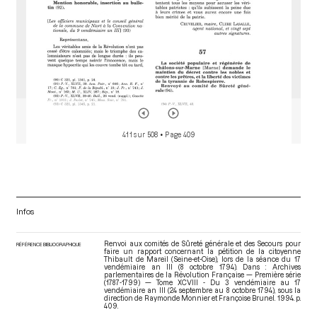
411 sur 508
• Page 409
Infos
Renvoi aux comités de Sûreté générale et des Secours pour
RÉFÉRENCE BIBLIOGRAPHIQUE
faire un rapport concernant la pétition de la citoyenne
Thibault de Mareil (Seine-et-Oise), lors de la séance du 17
vendémiaire an III (8 octobre 1794). Dans : Archives
parlementaires de la Révolution Française — Première série
(1787-1799) — Tome XCVIII - Du 3 vendémiaire au 17
vendémiaire an III (24 septembre au 8 octobre 1794)
, sous la
direction de Raymonde Monnier et Françoise Brunel. 1994. p.
409.