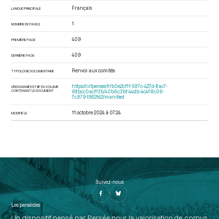
Français
LANGUE PRINCIPALE
1
NOMBRE DE PAGES
409
PREMIÈRE PAGE
409
DERNIÈRE PAGE
Renvoi aux comités
TYPOLOGIE DOCUMENTAIRE
https://iiif.persee.fr/b0e2cf11-597c-427d-8ac7-
URI DU MANIFEST IIIF DU VOLUME
CONTENANT LE DOCUMENT
68bcc0acf13b/40b6c3bf-44db-4c4f-8c06-
7c9791982fd2/manifest
11 octobre 2024 à 07:24
MODIFIÉ LE
Suivez-nous
Les perséides
Un dispositif pensé par Persée pour la valorisation de corpus