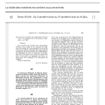
La table des matières ne contient aucune entrée.
V
Tome XCVIII - Du 3 vendémiaire au 17 vendémiaire an III (24 septembre au 8 octobre 1794)
i
s
u
a
l
i
s
e
u
r
M
i
r
a
d
o
r