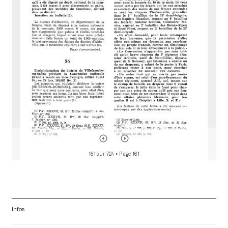
d
o
r
161 sur 724
• Page 161
Infos