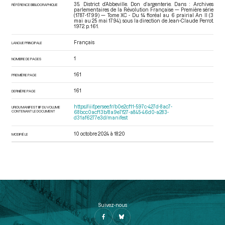
35. District d’Abbeville. Don d’argenterie. Dans : Archives
RÉFÉRENCE BIBLIOGRAPHIQUE
parlementaires de la Révolution Française — Première série
(1787-1799) — Tome XC - Du 14 floréal au 6 prairial An II (3
mai au 25 mai 1794)
, sous la direction de Jean-Claude Perrot.
1972. p. 161.
Français
LANGUE PRINCIPALE
1
NOMBRE DE PAGES
161
PREMIÈRE PAGE
161
DERNIÈRE PAGE
https://iiif.persee.fr/b0e2cf11-597c-427d-8ac7-
URI DU MANIFEST IIIF DU VOLUME
CONTENANT LE DOCUMENT
68bcc0acf13b/8a9e7f27-a845-46d0-a283-
d31af6277e3d/manifest
10 octobre 2024 à 18:20
MODIFIÉ LE
Suivez-nous