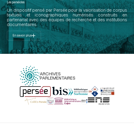
Les perséides
Un dispositif pensé par Persée pour la valorisation de corpus
textuels et iconographiques numérisés construits en
partenariat avec des équipes de recherche et des institutions
documentaires.
En savoir plus
ARCHIVES
PARLEMENTAIRES
Menu
du
pied