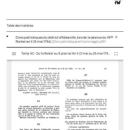
Table des matières
Dons patriotiques du district d'Abbeville, lors de la séance du 19
floréal an II (8 mai 1794)
[Don patriotique et hommage]
p.161
V
Tome XC - Du 14 floréal au 6 prairial An II (3 mai au 25 mai 1794)
i
s
u
a
l
i
s
e
u
r
M
i
r
a