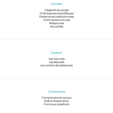
À propos
de
page
Objectifs du projet
Orientations scientifiques
Partenaires institutionnels
Contributeurs-trices
Ressources
Actualités
Explorer
Les volumes
Les députés
Les cahiers de doléances
Comprendre
Comprendre le corpus
Aide à l'exploration
Foire aux questions