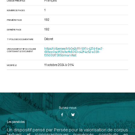
Français
LANGUE PRINCIPALE
1
NOMBRE DE PAGES
192
PREMIÈRE PAGE
192
DERNIÈRE PAGE
Décret
TYPOLOGIE DOCUMENTAIRE
https://iiif.persee.fr/b0e2cf11-597c-427d-8ac7-
URI DU MANIFEST IIIF DU VOLUME
CONTENANT LE DOCUMENT
68bcc0acf13b/bcfb5053-c42f-4c52-a338-
f3503bf7385b/manifest
11 octobre 2024 à 01:14
MODIFIÉ LE
Suivez-nous
Les perséides
Un dispositif pensé par Persée pour la valorisation de corpus
textuels et iconographiques numérisés construits en