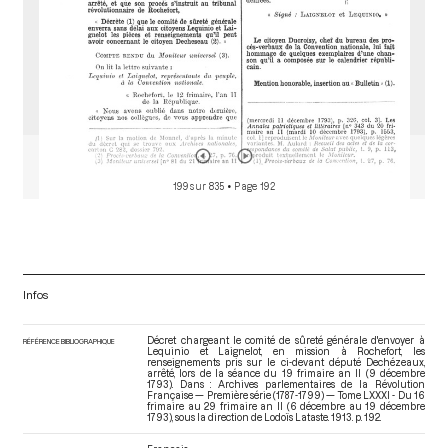
199 sur 835
• Page 192
Infos
Décret chargeant le comité de sûreté générale d'envoyer à
RÉFÉRENCE BIBLIOGRAPHIQUE
Lequinio et Laignelot, en mission à Rochefort, les
renseignements pris sur le ci-devant député Dechézeaux,
arrêté, lors de la séance du 19 frimaire an II (9 décembre
1793). Dans : Archives parlementaires de la Révolution
Française — Première série (1787-1799) — Tome LXXXI - Du 16
frimaire au 29 frimaire an II (6 décembre au 19 décembre
1793)
, sous la direction de Lodoïs Lataste. 1913. p. 192.