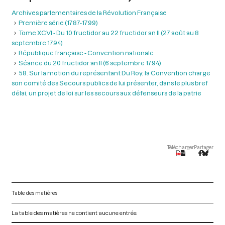
Archives parlementaires de la Révolution Française
Première série (1787-1799)
Tome XCVI - Du 10 fructidor au 22 fructidor an II (27 août au 8
septembre 1794)
République française - Convention nationale
Séance du 20 fructidor an II (6 septembre 1794)
58. Sur la motion du représentant Du Roy, la Convention charge
son comité des Secours publics de lui présenter, dans le plus bref
délai, un projet de loi sur les secours aux défenseurs de la patrie
Télécharger
Partager
Table des matières
La table des matières ne contient aucune entrée.