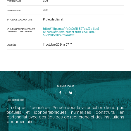
308
PREMIÈRE PAGE
308
DERNIÈRE PAGE
Projet de décret
TYPOLOGIE DOCUMENTAIRE
https://iiif.persee.fr/b0e2cf11-597c-427d-8ac7-
URI DU MANIFEST IIIF DU VOLUME
CONTENANT LE DOCUMENT
68bcc0acf13b/c7f10ebf-f109-4b33-8947-
59d2a84e7844/manifest
11 octobre 2024 à 07:17
MODIFIÉ LE
Suivez-nous
Les perséides
Un dispositif pensé par Persée pour la valorisation de corpus
textuels et iconographiques numérisés construits en
partenariat avec des équipes de recherche et des institutions
documentaires.