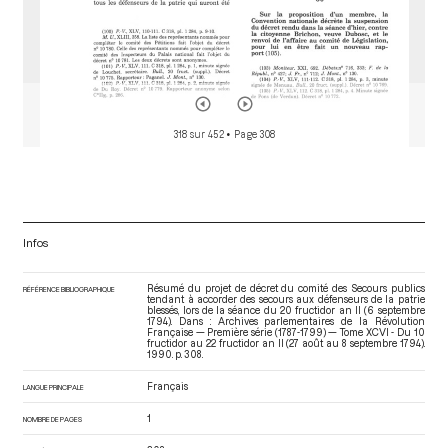
318 sur 452
• Page 308
Infos
Résumé du projet de décret du comité des Secours publics
RÉFÉRENCE BIBLIOGRAPHIQUE
tendant à accorder des secours aux défenseurs de la patrie
blessés, lors de la séance du 20 fructidor an II (6 septembre
1794). Dans : Archives parlementaires de la Révolution
Française — Première série (1787-1799) — Tome XCVI - Du 10
fructidor au 22 fructidor an II (27 août au 8 septembre 1794)
.
1990. p. 308.
Français
LANGUE PRINCIPALE
1
NOMBRE DE PAGES