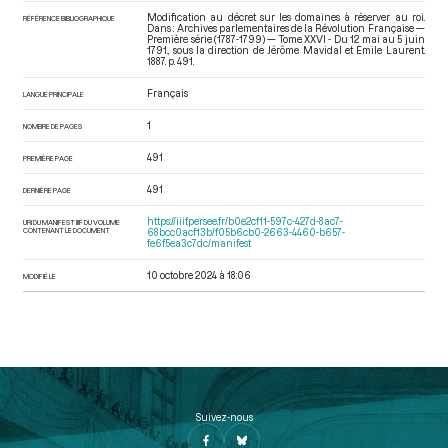
Modification au décret sur les domaines à réserver au roi.
RÉFÉRENCE BIBLIOGRAPHIQUE
Dans : Archives parlementaires de la Révolution Française —
Première série (1787-1799) — Tome XXVI - Du 12 mai au 5 juin
1791.
, sous la direction de Jérôme Mavidal et Emile Laurent.
1887. p. 491.
Français
LANGUE PRINCIPALE
1
NOMBRE DE PAGES
491
PREMIÈRE PAGE
491
DERNIÈRE PAGE
https://iiif.persee.fr/b0e2cf11-597c-427d-8ac7-
URI DU MANIFEST IIIF DU VOLUME
CONTENANT LE DOCUMENT
68bcc0acf13b/f05b6cb0-2663-4460-b657-
fe6f5ea3c7dc/manifest
10 octobre 2024 à 18:06
MODIFIÉ LE
Suivez-nous