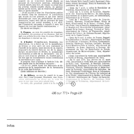
d
o
r
496 sur 773
• Page 491
Infos