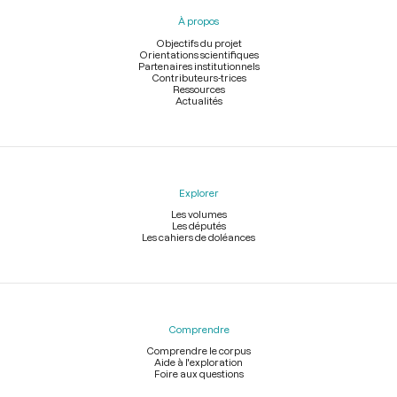
pied
À propos
de
page
Objectifs du projet
Orientations scientifiques
Partenaires institutionnels
Contributeurs-trices
Ressources
Actualités
Explorer
Les volumes
Les députés
Les cahiers de doléances
Comprendre
Comprendre le corpus
Aide à l'exploration
Foire aux questions