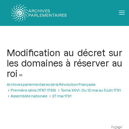
ARCHIVES
PARLEMENTAIRES
Fil
d'Ariane
Modification au décret sur
les domaines à réserver au
roi
Archives parlementaires de la Révolution Française
Première série (1787-1799)
Tome XXVI - Du 12 mai au 5 juin 1791.
Assemblée nationale
27 mai 1791
Partager