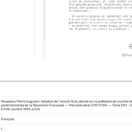
237 sur
Roussillou Pierre Augustin. Adoption de l' article 16 du décret sur la profession de courtier 
parlementaires de la Révolution Française — Première série (1787-1799) — Tome XXV - Du 
Emile Laurent. 1886. p. 234.
Français
1