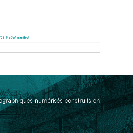
56f02114a3a/manifest
onographiques numérisés construits en