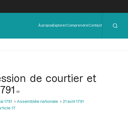
Rechercher
Menu
À propos
Explorer
Comprendre
Contact
de
l'en-
tête
ession de courtier et
1791
ai 1791
Assemblée nationale
21 avril 1791
rticle 17