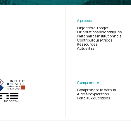
À propos
Objectifs du projet
Orientations scientifiques
Partenaires institutionnels
Contributeurs-trices
Ressources
Actualités
Menu
du
pied
de
Comprendre
page
Comprendre le corpus
Aide à l'exploration
Foire aux questions