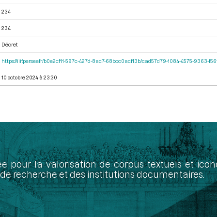
234
234
Décret
https://iiif.persee.fr/b0e2cf11-597c-427d-8ac7-68bcc0acf13b/cad57d79-1084-4575-9363-f
10 octobre 2024 à 23:30
ée pour la valorisation de corpus textuels et ic
de recherche et des institutions documentaires.