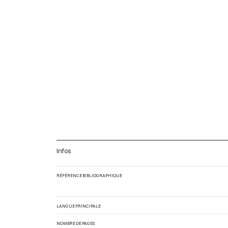
Infos
RÉFÉRENCE BIBLIOGRAPHIQUE
LANGUE PRINCIPALE
NOMBRE DE PAGES