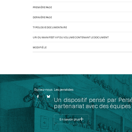
PREMIÈRE PAGE
DERNIÈRE PAGE
TYPOLOGIE DOCUMENTAIRE
URI DU MANIFEST IIIF DU VOLUME CONTENANT LE DOCUMENT
MODIFIÉ LE
Suivez-nous
Les perséides
Un dispositif pensé par Pers
partenariat avec des équipes 
En savoir plus