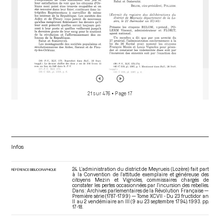
21 sur 476
• Page 17
Infos
24. L’administration du district de Meyrueis (Lozère) fait part
RÉFÉRENCE BIBLIOGRAPHIQUE
à la Convention de l’attitude exemplaire et généreuse des
citoyens Mezin et Vignoles, commissaires chargés de
constater les pertes occasionnées par l’incursion des rebelles.
Dans : Archives parlementaires de la Révolution Française —
Première série (1787-1799) — Tome XCVII - Du 23 fructidor an
II au 2 vendémiaire an III (9 au 23 septembre 1794)
. 1993. pp.
17-18.