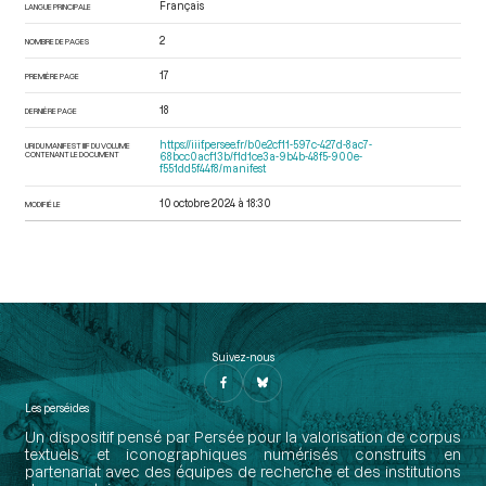
Français
LANGUE PRINCIPALE
2
NOMBRE DE PAGES
17
PREMIÈRE PAGE
18
DERNIÈRE PAGE
https://iiif.persee.fr/b0e2cf11-597c-427d-8ac7-
URI DU MANIFEST IIIF DU VOLUME
CONTENANT LE DOCUMENT
68bcc0acf13b/f1d1ce3a-9b4b-48f5-900e-
f551dd5f44f8/manifest
10 octobre 2024 à 18:30
MODIFIÉ LE
Suivez-nous
Les perséides
Un dispositif pensé par Persée pour la valorisation de corpus
textuels et iconographiques numérisés construits en
partenariat avec des équipes de recherche et des institutions