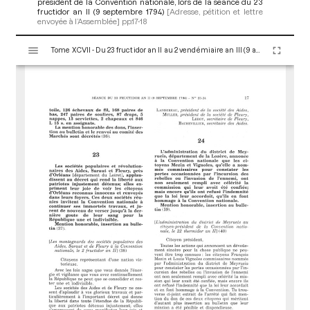
président de la Convention nationale, lors de la séance du 23
fructidor an II (9 septembre 1794)
[Adresse, pétition et lettre
envoyée à l’Assemblée]
pp.17-18
V
Tome XCVII - Du 23 fructidor an II au 2 vendémiaire an III (9 au 23 septembre 1794)
i
s
u
a
l
i
s
e
u
r
M
i
r
a
d
o
r