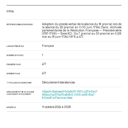
Infos
Adoption du procès-verbal de la séance du 18 prairial, lors de
RÉFÉRENCE BIBLIOGRAPHIQUE
la séance du 22 prairial an II (10 juin 1794). Dans : Archives
parlementaires de la Révolution Française — Première série
(1787-1799) — Tome XCI - Du 7 prairial au 30 prairial an II (26
mai au 18 juin 1794)
. 1976. p. 477.
Français
LANGUE PRINCIPALE
1
NOMBRE DE PAGES
477
PREMIÈRE PAGE
477
DERNIÈRE PAGE
Déroulement des séances
TYPOLOGIE DOCUMENTAIRE
https://iiif.persee.fr/b0e2cf11-597c-427d-8ac7-
URI DU MANIFEST IIIF DU VOLUME
CONTENANT LE DOCUMENT
68bcc0acf13b/f0a82fc6-3166-4bf6-85a7-
810dc87a17bc/manifest
11 octobre 2024 à 05:38
MODIFIÉ LE