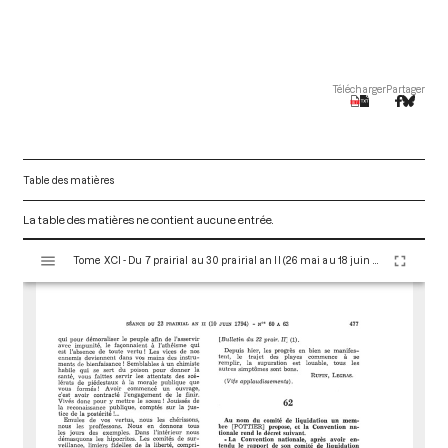
Télécharger
Partager
Table des matières
La table des matières ne contient aucune entrée.
V
Tome XCI - Du 7 prairial au 30 prairial an II (26 mai au 18 juin 1794)
i
s
u
a
l
i
s
e
u
r