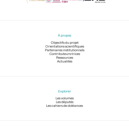
Menu
du
pied
À propos
de
page
Objectifs du projet
Orientations scientifiques
Partenaires institutionnels
Contributeurs-trices
Ressources
Actualités
Explorer
Les volumes
Les députés
Les cahiers de doléances