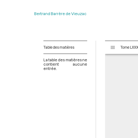
Bertrand Barrère de Vieuzac
V
Table des matières
i
s
La table des matières ne
u
contient aucune
entrée.
a
l
i
s
e
u
r
M
i
r
a