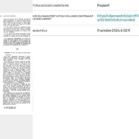
Rapport
TYPOLOGIE DOCUMENTAIRE
https://iiif.persee.fr/b0e
URI DU MANIFEST IIIF DU VOLUME CONTENANT
LE DOCUMENT
a1929d996cfc/manifest
11 octobre 2024 à 02:11
MODIFIÉ LE