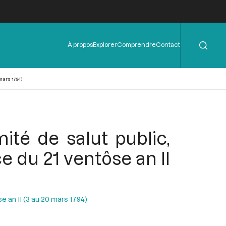
Rechercher
Menu
À propos
Explorer
Comprendre
Contact
de
l'en-
tête
mars 1794)
té de salut public,
e du 21 ventôse an II
 an II (3 au 20 mars 1794)