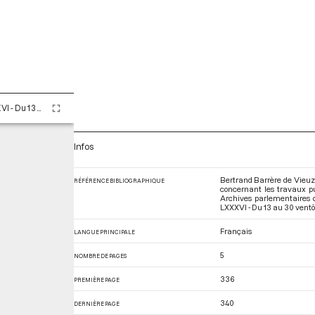
Tome LXXXVI - Du 13 au 30 ventôse an II (3 au 20 mars 1794)
Infos
Bertrand Barrère de Vieuza
RÉFÉRENCE BIBLIOGRAPHIQUE
concernant les travaux pub
Archives parlementaires 
LXXXVI - Du 13 au 30 ventô
Français
LANGUE PRINCIPALE
5
NOMBRE DE PAGES
336
PREMIÈRE PAGE
340
DERNIÈRE PAGE