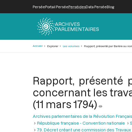
Persée
Portail Persée
Perséides
Data Persée
Blog
ARCHIVES
PARLEMENTAIRES
Fil
Accueil
Explorer
Les volumes
Rapport, présenté par Barère au nom d
d'Ariane
Rapport, présenté 
concernant les trava
(11 mars 1794)
Archives parlementaires de la Révolution Françai
République française - Convention nationale
S
79. Décret créant une commission des Travaux 