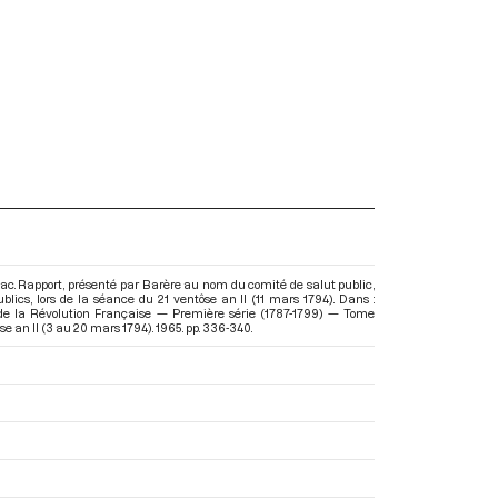
c. Rapport, présenté par Barère au nom du comité de salut public,
lics, lors de la séance du 21 ventôse an II (11 mars 1794). Dans :
de la Révolution Française — Première série (1787-1799) — Tome
se an II (3 au 20 mars 1794)
. 1965. pp. 336-340.