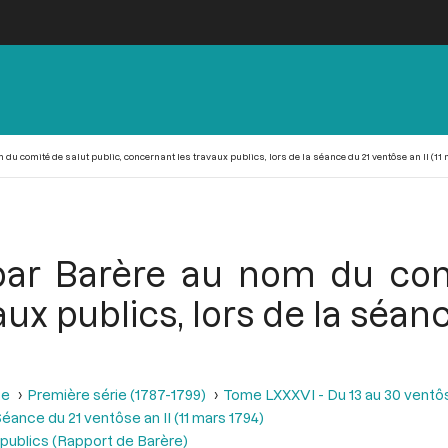
u comité de salut public, concernant les travaux publics, lors de la séance du 21 ventôse an II (11 
par Barère au nom du comi
ux publics, lors de la séanc
se
Première série (1787-1799)
Tome LXXXVI - Du 13 au 30 ventôse
éance du 21 ventôse an II (11 mars 1794)
publics (Rapport de Barère)