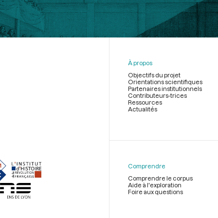
À propos
Objectifs du projet
Orientations scientifiques
Partenaires institutionnels
Contributeurs-trices
Ressources
Actualités
Menu
du
pied
de
Comprendre
page
Comprendre le corpus
Aide à l'exploration
Foire aux questions