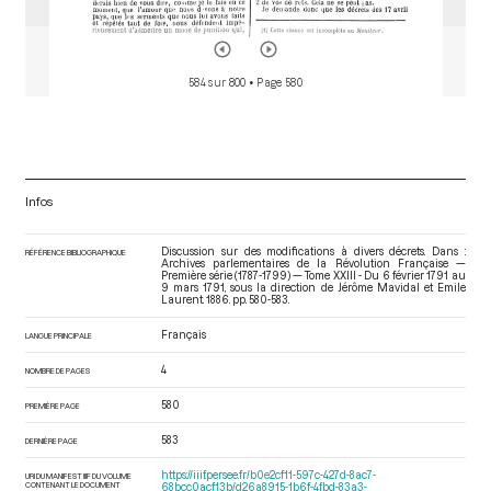
584 sur 800
• Page 580
Infos
Discussion sur des modifications à divers décrets. Dans :
RÉFÉRENCE BIBLIOGRAPHIQUE
Archives parlementaires de la Révolution Française —
Première série (1787-1799) — Tome XXIII - Du 6 février 1791 au
9 mars 1791
, sous la direction de Jérôme Mavidal et Emile
Laurent. 1886. pp. 580-583.
Français
LANGUE PRINCIPALE
4
NOMBRE DE PAGES
580
PREMIÈRE PAGE
583
DERNIÈRE PAGE
https://iiif.persee.fr/b0e2cf11-597c-427d-8ac7-
URI DU MANIFEST IIIF DU VOLUME
CONTENANT LE DOCUMENT
68bcc0acf13b/d26a8915-1b6f-4fbd-83a3-