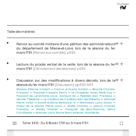
Partager
Table des matières
Renvoi au comité militaire d'une pétition des administrateurs
du département de Maine-et-Loire, lors de la séance du 1er
mars 1791
[Renvoi aux comités]
p.580
Lecture du procès verbal de la veille, lors de la séance du 1er
mars 1791
[Déroulement des séances]
p.580
Discussion sur des modifications à divers décrets, lors de la
séance du 1er mars 1791
[Discussion]
pp.580-583
Moreau Etienne Vincent
Camus Armand Gaston
Bouche Charles-
François
Tronchet François Denis
Le Chapelier Isaac René Guy
Foucault de Lardimalie Louis, marquis de
Rewbell Jean François
Vernier Théodore
Le Couteulx de Canteleu Jean Barthélemy
Malouet
Pierre Victor
André Antoine Balthazar d'
Martineau Louis Simon
Prieur de la Marne Pierre Louis
Voidel Charles
Lebrun Charles
François
Malès Gabriel
Pasquier de Bois-Rouvray Denis
Christophe
Noailles Louis Marie Marc Antoine, vicomte de
V
Tome XXIII - Du 6 février 1791 au 9 mars 1791
i
s