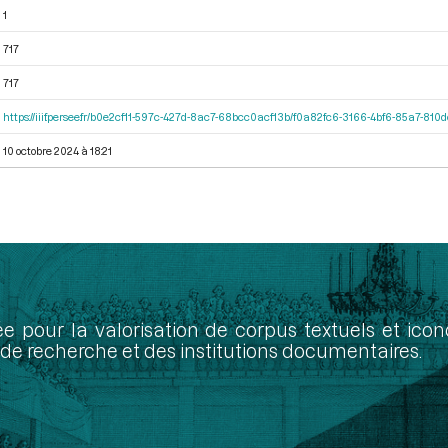
1
717
717
https://iiif.persee.fr/b0e2cf11-597c-427d-8ac7-68bcc0acf13b/f0a82fc6-3166-4bf6-85a7-81
10 octobre 2024 à 18:21
ée pour la valorisation de corpus textuels et ic
de recherche et des institutions documentaires.