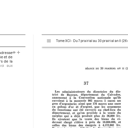
V
Tome XCI - Du 7 prairial au 30 prairial an II (26
i
s
'adresse
u
ie et de
a
rs de la
voi aux
l
i
s
e
u
r
M
i
r
a
d