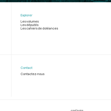
Explorer
Les volumes
Les députés
Les cahiers de doléances
Contact
Contactez-nous
CRÉDITS