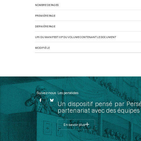
NOMBRE DE PAGES
PREMIÈRE PAGE
DERNIÈRE PAGE
URI DU MANIFEST IIIF DU VOLUME CONTENANT LE DOCUMENT
MODIFIÉ LE
Suivez-nous
Les perséides
Un dispositif pensé par Pers
partenariat avec des équipes 
En savoir plus