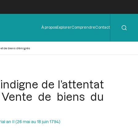
Rechercher
Menu
À propos
Explorer
Comprendre
Contact
de
l'en-
tête
é et de biens d’émigrés
’indigne de l’attentat
. Vente de biens du
al an II (26 mai au 18 juin 1794)