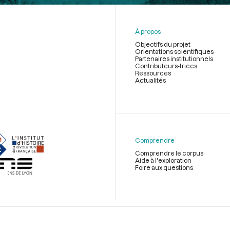
À propos
Objectifs du projet
Orientations scientifiques
Partenaires institutionnels
Contributeurs-trices
Ressources
Actualités
Menu
du
pied
de
Comprendre
page
Comprendre le corpus
Aide à l'exploration
Foire aux questions