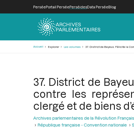
Persée
Portail Persée
Perséides
Data Persée
Blog
ARCHIVES
PARLEMENTAIRES
Fil
Accueil
Explorer
Les volumes
37. District de Bayeux. Félicite la Co
d'Ariane
37. District de Bayeu
contre les représe
clergé et de biens d
Archives parlementaires de la Révolution Françai
République française - Convention nationale
S