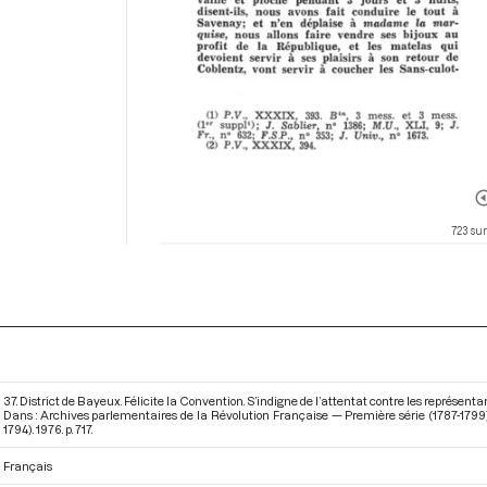
723 sur
37. District de Bayeux. Félicite la Convention. S’indigne de l’attentat contre les représenta
Dans : Archives parlementaires de la Révolution Française — Première série (1787-1799) 
1794)
. 1976. p. 717.
Français