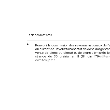
Table des matières
Renvoi à la commission des revenus nationaux de l
du district de Bayeux faisant état de dons d’argenter
vente de biens du clergé et de biens d’émigrés, lo
séance du 30 prairial an II (18 juin 1794)
[Ren
comités]
p.717