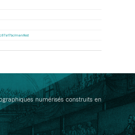
0dc87a17bc/manifest
onographiques numérisés construits en