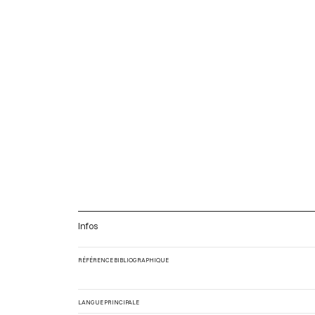
Infos
RÉFÉRENCE BIBLIOGRAPHIQUE
LANGUE PRINCIPALE