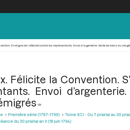
nvention. S’indigne de l’attentat contre les représentants. Envoi d’argenterie. Vente de biens du clerg
x. Félicite la Convention. S
ntants. Envoi d’argenterie
’émigrés
se
Première série (1787-1799)
Tome XCI - Du 7 prairial au 30 prairi
éance du 30 prairial an II (18 juin 1794)