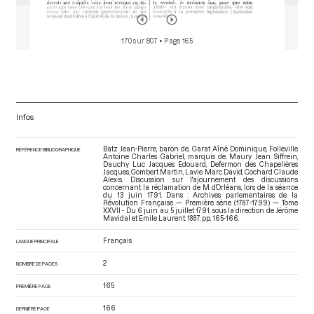
170 sur 807
• Page 165
Infos
Batz Jean-Pierre, baron de, Garat Aîné Dominique, Folleville
RÉFÉRENCE BIBLIOGRAPHIQUE
Antoine Charles Gabriel, marquis de, Maury Jean Siffrein,
Dauchy Luc Jacques Edouard, Defermon des Chapelières
Jacques, Gombert Martin, Lavie Marc David, Cochard Claude
Alexis. Discussion sur l'ajournement des discussions
concernant la réclamation de M. d’Orléans, lors de la séance
du 13 juin 1791. Dans : Archives parlementaires de la
Révolution Française — Première série (1787-1799) — Tome
XXVII - Du 6 juin au 5 juillet 1791
, sous la direction de Jérôme
Mavidal et Emile Laurent. 1887. pp. 165-166.
Français
LANGUE PRINCIPALE
2
NOMBRE DE PAGES
165
PREMIÈRE PAGE
166
DERNIÈRE PAGE