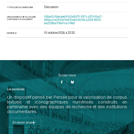
Discussion
TYPOLOGIE DOCUMENTAIRE
https://iiif.persee.fr/b0e2cf11-597c-427d-8ac7-
URI DU MANIFEST IIIF DU VOLUME
CONTENANT LE DOCUMENT
68bcc0acf13b/1b623e4b-839e-4959-8835-
ea232fea178e/manifest
10 octobre 2024 à 23:32
MODIFIÉ LE
Suivez-nous
Les perséides
Un dispositif pensé par Persée pour la valorisation de corpus
textuels et iconographiques numérisés construits en
partenariat avec des équipes de recherche et des institutions
documentaires.
En savoir plus