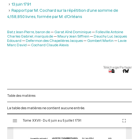
13 juin 1791
Rapport par M. Cochard sur la répétition d’une somme de
4,158,850 livres, formée par M. d’Orléans
Batz Jean-Pierre, baron de
Garat Aîné Dominique
Folleville Antoine
Charles Gabriel, marquis de
Maury Jean Siffrein
Dauchy Luc Jacques
Edouard
Defermon des Chapelières Jacques
Gombert Martin
Lavie
Marc David
Cochard Claude Alexis
Télécharger
Partager
Table des matières
La table des matières ne contient aucune entrée.
V
Tome XXVII - Du 6 juin au 5 juillet 1791
i
s
u