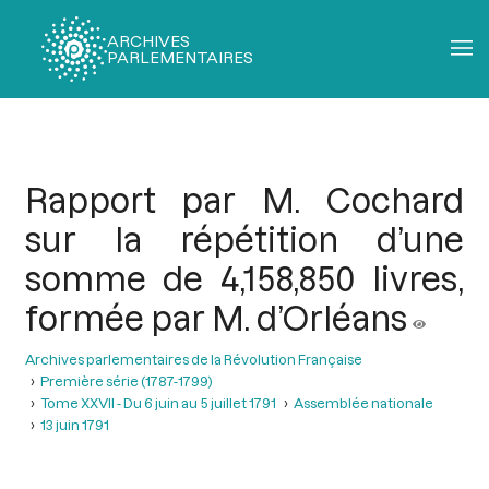
ARCHIVES
PARLEMENTAIRES
Fil
d'Ariane
Rapport par M. Cochard
sur la répétition d’une
somme de 4,158,850 livres,
formée par M. d’Orléans
Archives parlementaires de la Révolution Française
Première série (1787-1799)
Tome XXVII - Du 6 juin au 5 juillet 1791
Assemblée nationale
13 juin 1791