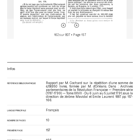
162 sur 807
• Page 157
Infos
Rapport par M. Cochard sur la répétition d’une somme de
RÉFÉRENCE BIBLIOGRAPHIQUE
4,158,850 livres, formée par M. d’Orléans. Dans : Archives
parlementaires de la Révolution Française — Première série
(1787-1799) — Tome XXVII - Du 6 juin au 5 juillet 1791
, sous la
direction de Jérôme Mavidal et Emile Laurent. 1887. pp. 157-
166.
Français
LANGUE PRINCIPALE
10
NOMBRE DE PAGES
157
PREMIÈRE PAGE