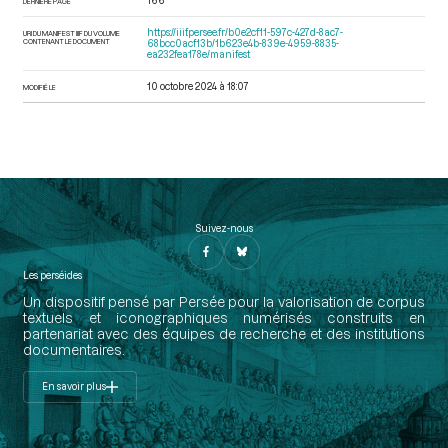
166
DERNIÈRE PAGE
https://iiif.persee.fr/b0e2cf11-597c-427d-8ac7-
URI DU MANIFEST IIIF DU VOLUME
CONTENANT LE DOCUMENT
68bcc0acf13b/1b623e4b-839e-4959-8835-
ea232fea178e/manifest
10 octobre 2024 à 18:07
MODIFIÉ LE
Suivez-nous
Les perséides
Un dispositif pensé par Persée pour la valorisation de corpus
textuels et iconographiques numérisés construits en
partenariat avec des équipes de recherche et des institutions
documentaires.
En savoir plus