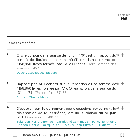
Partager
Table des matières
Ordre du jour de la séance du 13 juin 1791 : est un rapport du
comité de liquidation sur la répétition d'une somme de
4,158,850 livres formée par M. d'Orléans
[Déroulement des
séances]
p.157
Dauchy Luc Jacques Edouard
Rapport par M. Cochard sur la répétition d’une somme de
4,158,850 livres, formée par M. d’Orléans, lors de la séance du
13 juin 1791
[Rapport]
pp.157-165
Cochard Claude Alexis
Discussion sur l'ajournement des discussions concernant la
réclamation de M. d’Orléans, lors de la séance du 13 juin
1791
[Discussion]
pp.165-166
Batz Jean-Pierre, baron de
Garat Aîné Dominique
Folleville Antoine
Charles Gabriel, marquis de
Maury Jean Siffrein
Dauchy Luc
Jacques Edouard
Defermon des Chapelières Jacques
Gombert
V
Martin
Lavie Marc David
Cochard Claude Alexis
Tome XXVII - Du 6 juin au 5 juillet 1791