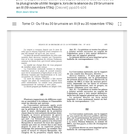
la plus grande utilité l’exigera, lors de la séance du 29 brumaire
an III (19 novembre 1794)
[Décret]
pp.405-406
Bion Jean-Marie
V
Tome CI - Du 19 au 30 brumaire an III (9 au 20 novembre 1794)
i
s
u
a
l
i
s
e
u
r
M
i
r
a
d
o
r