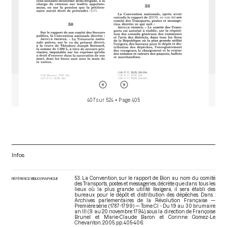
407 sur 524
• Page 405
Infos
53. La Convention, sur le rapport de Bion au nom du comité
RÉFÉRENCE BIBLIOGRAPHIQUE
des Transports, postes et messageries, décrète que dans tous les
lieux où la plus grande utilité l’exigera, il sera établi des
bureaux pour le dépôt et distribution des dépêches. Dans :
Archives parlementaires de la Révolution Française —
Première série (1787-1799) — Tome CI - Du 19 au 30 brumaire
an III (9 au 20 novembre 1794)
, sous la direction de Françoise
Brunel et Marie-Claude Baron et Corinne Gomez-Le
Chevanton. 2005. pp. 405-406.