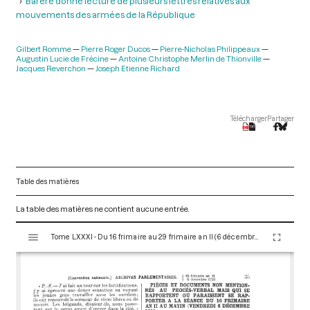
Barère donne lecture de plusieurs lettres relatives aux
mouvements des armées de la République
Gilbert Romme
Pierre Roger Ducos
Pierre-Nicholas Philippeaux
Augustin Lucie de Frécine
Antoine Christophe Merlin de Thionville
Jacques Reverchon
Joseph Etienne Richard
Télécharger
Partager
Table des matières
La table des matières ne contient aucune entrée.
V
Tome LXXXI - Du 16 frimaire au 29 frimaire an II (6 décembre au 19 décembre 1793)
i
s
u
a
l
i