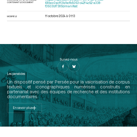
CONTENANT LE DOCUMENT
68bcc0acf13b/bcfb5053-c42f-4c52-a338-
f3503bf7385b/manifest
11 octobre 2024 à 01:13
MODIFIÉ LE
Suivez-nous
Les perséides
Un dispositif pensé par Persée pour la valorisation de corpus
textuels et iconographiques numérisés construits en
partenariat avec des équipes de recherche et des institutions
documentaires.
En savoir plus