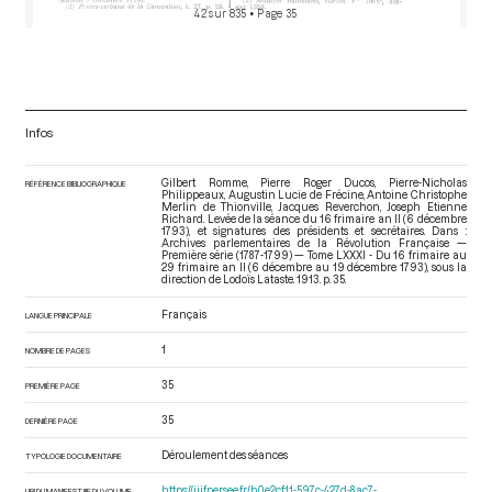
42 sur 835
• Page 35
Infos
Gilbert Romme, Pierre Roger Ducos, Pierre-Nicholas
RÉFÉRENCE BIBLIOGRAPHIQUE
Philippeaux, Augustin Lucie de Frécine, Antoine Christophe
Merlin de Thionville, Jacques Reverchon, Joseph Etienne
Richard. Levée de la séance du 16 frimaire an II (6 décembre
1793), et signatures des présidents et secrétaires. Dans :
Archives parlementaires de la Révolution Française —
Première série (1787-1799) — Tome LXXXI - Du 16 frimaire au
29 frimaire an II (6 décembre au 19 décembre 1793)
, sous la
direction de Lodoïs Lataste. 1913. p. 35.
Français
LANGUE PRINCIPALE
1
NOMBRE DE PAGES
35
PREMIÈRE PAGE
35
DERNIÈRE PAGE
Déroulement des séances
TYPOLOGIE DOCUMENTAIRE
https://iiif.persee.fr/b0e2cf11-597c-427d-8ac7-
URI DU MANIFEST IIIF DU VOLUME