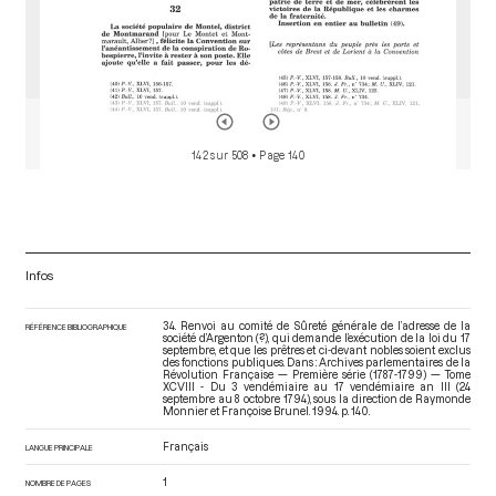
142 sur 508
• Page 140
Infos
34. Renvoi au comité de Sûreté générale de l’adresse de la
RÉFÉRENCE BIBLIOGRAPHIQUE
société d’Argenton (?), qui demande l’exécution de la loi du 17
septembre, et que les prêtres et ci-devant nobles soient exclus
des fonctions publiques. Dans : Archives parlementaires de la
Révolution Française — Première série (1787-1799) — Tome
XCVIII - Du 3 vendémiaire au 17 vendémiaire an III (24
septembre au 8 octobre 1794)
, sous la direction de Raymonde
Monnier et Françoise Brunel. 1994. p. 140.
Français
LANGUE PRINCIPALE
1
NOMBRE DE PAGES