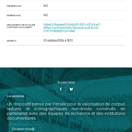
140
PREMIÈRE PAGE
140
DERNIÈRE PAGE
https://iiif.persee.fr/b0e2cf11-597c-427d-8ac7-
URI DU MANIFEST IIIF DU VOLUME
CONTENANT LE DOCUMENT
68bcc0acf13b/40b6c3bf-44db-4c4f-8c06-
7c9791982fd2/manifest
10 octobre 2024 à 18:31
MODIFIÉ LE
Suivez-nous
Les perséides
Un dispositif pensé par Persée pour la valorisation de corpus
textuels et iconographiques numérisés construits en
partenariat avec des équipes de recherche et des institutions
documentaires.
En savoir plus