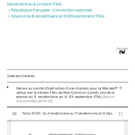
septembre au 8 octobre 1794)
République française - Convention nationale
Séance du 8 vendémiaire an III (29 septembre 1794)
Partager
Table des matières
Renvoi au comité d'Instruction d’une chanson pour la fête des
vertus, par le citoyen Fétu, de Bois-Commun (Loiret), lors de la
séance du 8 vendémiaire an III (29 septembre 1794)
[Renvoi
aux comités]
pp.134-135
V
Tome XCVIII - Du 3 vendémiaire au 17 vendémiaire an III (24 septembre au 8 octobre 1794)
i
s
u
a