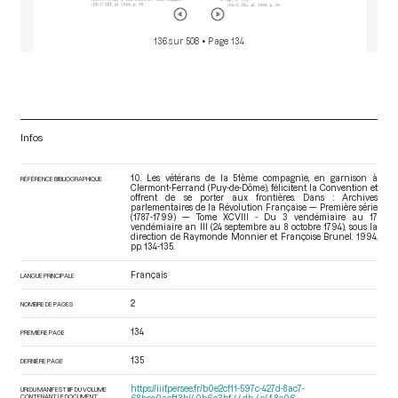
136 sur 508
• Page 134
Infos
10. Les vétérans de la 51ème compagnie, en garnison à
RÉFÉRENCE BIBLIOGRAPHIQUE
Clermont-Ferrand (Puy-de-Dôme), félicitent la Convention et
offrent de se porter aux frontières. Dans : Archives
parlementaires de la Révolution Française — Première série
(1787-1799) — Tome XCVIII - Du 3 vendémiaire au 17
vendémiaire an III (24 septembre au 8 octobre 1794)
, sous la
direction de Raymonde Monnier et Françoise Brunel. 1994.
pp. 134-135.
Français
LANGUE PRINCIPALE
2
NOMBRE DE PAGES
134
PREMIÈRE PAGE
135
DERNIÈRE PAGE
https://iiif.persee.fr/b0e2cf11-597c-427d-8ac7-
URI DU MANIFEST IIIF DU VOLUME
CONTENANT LE DOCUMENT