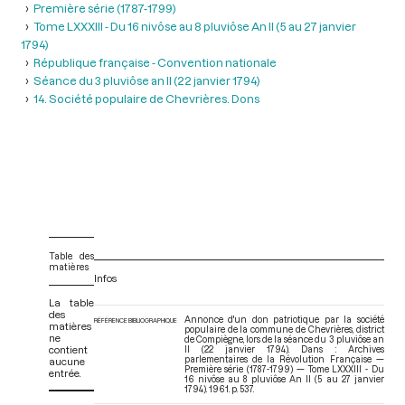
Première série (1787-1799)
Tome LXXXIII - Du 16 nivôse au 8 pluviôse An II (5 au 27 janvier
1794)
République française - Convention nationale
Séance du 3 pluviôse an II (22 janvier 1794)
14. Société populaire de Chevrières. Dons
Table des
matières
Infos
La table
des
Annonce d'un don patriotique par la société
RÉFÉRENCE BIBLIOGRAPHIQUE
matières
populaire de la commune de Chevrières, district
ne
de Compiègne, lors de la séance du 3 pluviôse an
contient
II (22 janvier 1794). Dans : Archives
parlementaires de la Révolution Française —
aucune
Première série (1787-1799) — Tome LXXXIII - Du
entrée.
16 nivôse au 8 pluviôse An II (5 au 27 janvier
1794)
. 1961. p. 537.
V