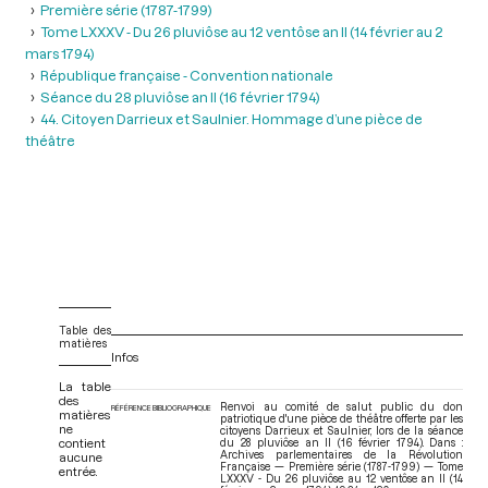
Première série (1787-1799)
Tome LXXXV - Du 26 pluviôse au 12 ventôse an II (14 février au 2
mars 1794)
République française - Convention nationale
Séance du 28 pluviôse an II (16 février 1794)
44. Citoyen Darrieux et Saulnier. Hommage d’une pièce de
théâtre
Table des
matières
Infos
La table
des
Renvoi au comité de salut public du don
RÉFÉRENCE BIBLIOGRAPHIQUE
matières
patriotique d'une pièce de théâtre offerte par les
ne
citoyens Darrieux et Saulnier, lors de la séance
contient
du 28 pluviôse an II (16 février 1794). Dans :
Archives parlementaires de la Révolution
aucune
Française — Première série (1787-1799) — Tome
entrée.
LXXXV - Du 26 pluviôse au 12 ventôse an II (14