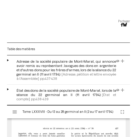
Partager
Table des matières
Adresse de la société populaire de Mont-Marat, qui annonce
avoir remis au représentant Javogues des dons en argenterie
et d'autres dons pour les frères d'armes, lors de la séance du 22
germinal an II (11 avril 1794)
[Adresse, pétition et lettre envoyée
à l’Assemblée]
pp.437-438
État des dons de la société populaire de Mont-Marat, lors de la
séance du 22 germinal an II (11 avril 1794)
[État et
compte]
pp.438-439
V
Tome LXXXVIII - Du 13 au 28 germinal an II (2 au 17 avril 1794)
i
s
u
a