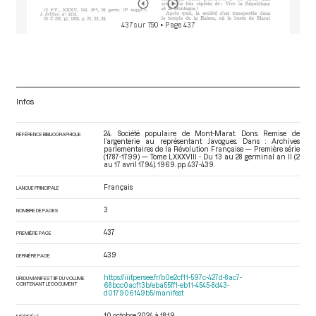
437 sur 790
• Page 437
Infos
24. Société populaire de Mont-Marat. Dons. Remise de
RÉFÉRENCE BIBLIOGRAPHIQUE
l’argenterie au représentant Javogues. Dans : Archives
parlementaires de la Révolution Française — Première série
(1787-1799) — Tome LXXXVIII - Du 13 au 28 germinal an II (2
au 17 avril 1794)
. 1969. pp. 437-439.
Français
LANGUE PRINCIPALE
3
NOMBRE DE PAGES
437
PREMIÈRE PAGE
439
DERNIÈRE PAGE
https://iiif.persee.fr/b0e2cf11-597c-427d-8ac7-
URI DU MANIFEST IIIF DU VOLUME
CONTENANT LE DOCUMENT
68bcc0acf13b/eba55ff1-eb11-4545-8d43-
d017906149b5/manifest
10 octobre 2024 à 18:19
MODIFIÉ LE