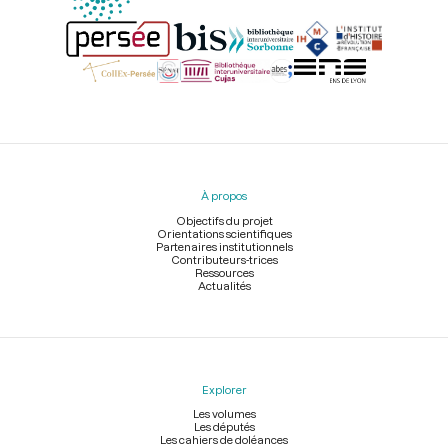
Menu
du
pied
À propos
de
page
Objectifs du projet
Orientations scientifiques
Partenaires institutionnels
Contributeurs-trices
Ressources
Actualités
Explorer
Les volumes
Les députés
Les cahiers de doléances