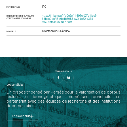
140
DERNIÈRE PAGE
https://iiif.persee.fr/b0e2cf11-597c-427d-8ac7-
URI DU MANIFEST IIIF DU VOLUME
CONTENANT LE DOCUMENT
68bcc0acf13b/bcfb5053-c42f-4c52-a338-
f3503bf7385b/manifest
10 octobre 2024 à 18:14
MODIFIÉ LE
Suivez-nous
Les perséides
Un dispositif pensé par Persée pour la valorisation de corpus
textuels et iconographiques numérisés construits en
partenariat avec des équipes de recherche et des institutions
documentaires.
En savoir plus