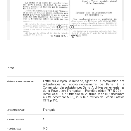
147 sur 835
• Page 140
Infos
Lettre du citoyen Marchand, agent de la commission des
RÉFÉRENCE BIBLIOGRAPHIQUE
subsistances et approvisionnements de Paris, à la
Commission des subsistances. Dans : Archives parlementaires
de la Révolution Française — Première série (1787-1799) —
Tome LXXXI - Du 16 frimaire au 29 frimaire an II (6 décembre
au 19 décembre 1793)
, sous la direction de Lodoïs Lataste.
1913. p. 140.
Français
LANGUE PRINCIPALE
1
NOMBRE DE PAGES
140
PREMIÈRE PAGE