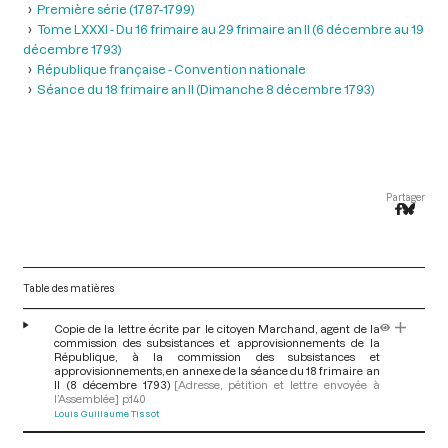
Première série (1787-1799)
Tome LXXXI - Du 16 frimaire au 29 frimaire an II (6 décembre au 19
décembre 1793)
République française - Convention nationale
Séance du 18 frimaire an II (Dimanche 8 décembre 1793)
Partager
Table des matières
Copie de la lettre écrite par le citoyen Marchand, agent de la
commission des subsistances et approvisionnements de la
République, à la commission des subsistances et
approvisionnements, en annexe de la séance du 18 frimaire an
II (8 décembre 1793)
[Adresse, pétition et lettre envoyée à
l’Assemblée]
p.140
Louis Guillaume Tissot
V