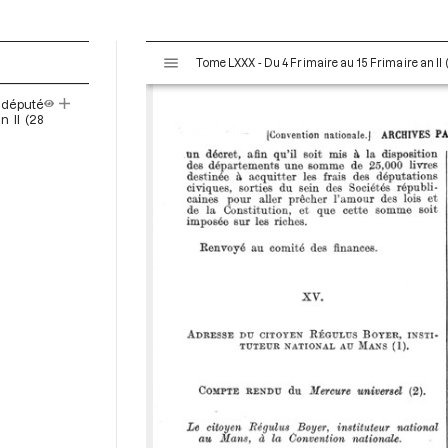
V
Tome LXXX - Du 4 Frimaire au 15 Frimaire an I
i
s
 député
u
n II (28
a
l
i
s
e
u
r
M
i
r
a
d
o
r