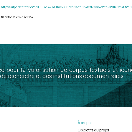
https://iiif.persee.fr/b0e2cf11-597c-427d-8ac7-68bcc0acf13b/deff766b-e2ec-423b-8e2d-1
10 octobre 2024 à 18:14
ée pour la valorisation de corpus textuels et ic
de recherche et des institutions documentaires.
À propos
Objectifs du projet