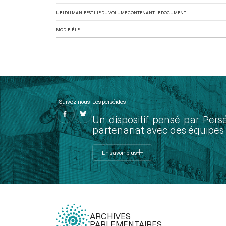
URI DU MANIFEST IIIF DU VOLUME CONTENANT LE DOCUMENT
MODIFIÉ LE
Suivez-nous
Les perséides
Un dispositif pensé par Pers
partenariat avec des équipes 
En savoir plus
ARCHIVES
PARLEMENTAIRES