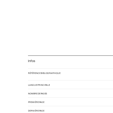
Infos
RÉFÉRENCE BIBLIOGRAPHIQUE
LANGUE PRINCIPALE
NOMBRE DE PAGES
PREMIÈRE PAGE
DERNIÈRE PAGE