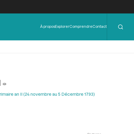
Rechercher
Menu
À propos
Explorer
Comprendre
Contact
de
l'en-
tête
u
Frimaire an II (24 novembre au 5 Décembre 1793)