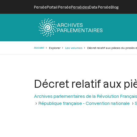
Persée
Portail Persée
Perséides
Data Persée
Blog
ARCHIVES
PARLEMENTAIRES
Fil
Accueil
Explorer
Les volumes
Décret relatif aux pièces du procès d
d'Ariane
Décret relatif aux p
Archives parlementaires de la Révolution Françai
République française - Convention nationale
S