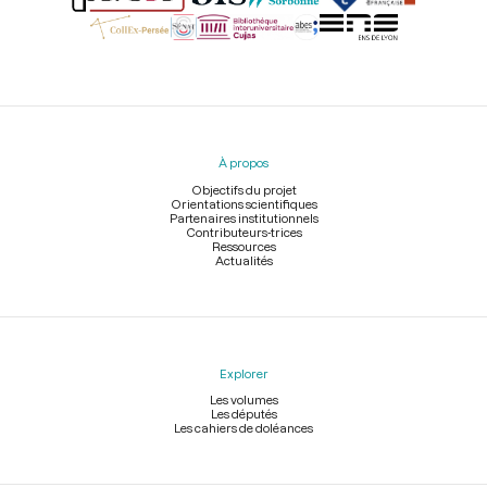
Menu
du
pied
À propos
de
page
Objectifs du projet
Orientations scientifiques
Partenaires institutionnels
Contributeurs-trices
Ressources
Actualités
Explorer
Les volumes
Les députés
Les cahiers de doléances