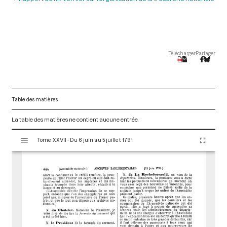
Télécharger
Partager
Table des matières
La table des matières ne contient aucune entrée.
V
Tome XXVII - Du 6 juin au 5 juillet 1791
i
s
u
a
l
i
s
e
u