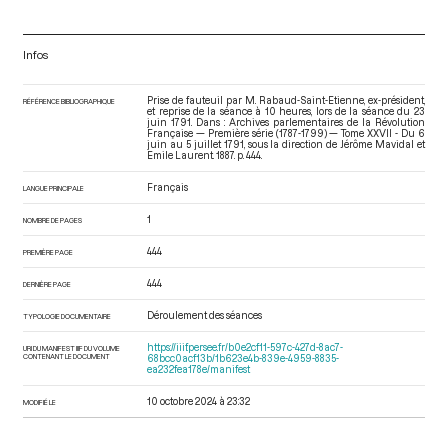
Infos
Prise de fauteuil par M. Rabaud-Saint-Etienne, ex-président,
RÉFÉRENCE BIBLIOGRAPHIQUE
et reprise de la séance à 10 heures, lors de la séance du 23
juin 1791. Dans : Archives parlementaires de la Révolution
Française — Première série (1787-1799) — Tome XXVII - Du 6
juin au 5 juillet 1791
, sous la direction de Jérôme Mavidal et
Emile Laurent. 1887. p. 444.
Français
LANGUE PRINCIPALE
1
NOMBRE DE PAGES
444
PREMIÈRE PAGE
444
DERNIÈRE PAGE
Déroulement des séances
TYPOLOGIE DOCUMENTAIRE
https://iiif.persee.fr/b0e2cf11-597c-427d-8ac7-
URI DU MANIFEST IIIF DU VOLUME
CONTENANT LE DOCUMENT
68bcc0acf13b/1b623e4b-839e-4959-8835-
ea232fea178e/manifest
10 octobre 2024 à 23:32
MODIFIÉ LE