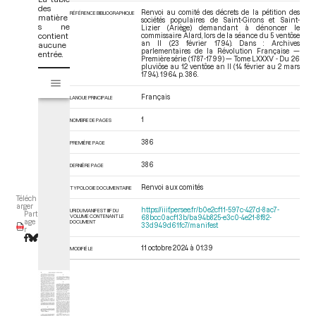
des
Renvoi au comité des décrets de la pétition des
RÉFÉRENCE BIBLIOGRAPHIQUE
matière
sociétés populaires de Saint-Girons et Saint-
s ne
Lizier (Ariège) demandant à dénoncer le
contient
commissaire Alard, lors de la séance du 5 ventôse
an II (23 février 1794). Dans : Archives
aucune
parlementaires de la Révolution Française —
entrée.
Première série (1787-1799) — Tome LXXXV - Du 26
pluviôse au 12 ventôse an II (14 février au 2 mars
V
1794)
. 1964. p. 386.
Tome LXXXV - Du 26 pluviôse au 12 ventôse an II (14 février au 2 mars 17
i
Français
s
LANGUE PRINCIPALE
u
1
NOMBRE DE PAGES
a
l
386
PREMIÈRE PAGE
i
386
s
DERNIÈRE PAGE
e
Renvoi aux comités
TYPOLOGIE DOCUMENTAIRE
u
Téléch
r
arger
https://iiif.persee.fr/b0e2cf11-597c-427d-8ac7-
URI DU MANIFEST IIIF DU
Part
VOLUME CONTENANT LE
68bcc0acf13b/ba94b825-e3c0-4e21-8f82-
M
age
DOCUMENT
33d949d61fc7/manifest
r
i
r
11 octobre 2024 à 01:39
MODIFIÉ LE
a
d
o
r