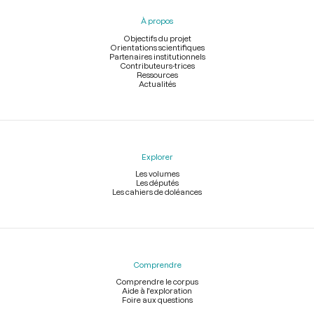
pied
À propos
de
page
Objectifs du projet
Orientations scientifiques
Partenaires institutionnels
Contributeurs-trices
Ressources
Actualités
Explorer
Les volumes
Les députés
Les cahiers de doléances
Comprendre
Comprendre le corpus
Aide à l'exploration
Foire aux questions