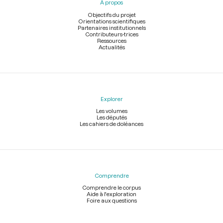
À propos
de
page
Objectifs du projet
Orientations scientifiques
Partenaires institutionnels
Contributeurs-trices
Ressources
Actualités
Explorer
Les volumes
Les députés
Les cahiers de doléances
Comprendre
Comprendre le corpus
Aide à l'exploration
Foire aux questions