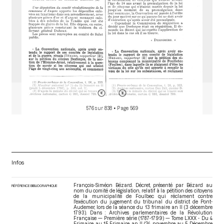
576 sur 838
• Page 569
Infos
François-Siméon Bézard. Décret, présenté par Bézard au
RÉFÉRENCE BIBLIOGRAPHIQUE
nom du comité de législation, relatif à la pétition des citoyens
de la municipalité de Foulbec qui réclament contre
l'exécution du jugement du tribunal du district de Pont-
Audemer, lors de la séance du 13 frimaire an II (3 décembre
1793). Dans : Archives parlementaires de la Révolution
Française — Première série (1787-1799) — Tome LXXX - Du 4
Frimaire au 15 Frimaire an II (24 novembre au 5 Décembre