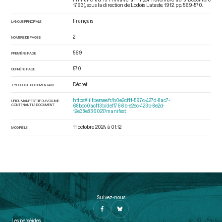
1793)
, sous la direction de Lodoïs Lataste. 1912. pp. 569-570.
Français
LANGUE PRINCIPALE
2
NOMBRE DE PAGES
569
PREMIÈRE PAGE
570
DERNIÈRE PAGE
Décret
TYPOLOGIE DOCUMENTAIRE
https://iiif.persee.fr/b0e2cf11-597c-427d-8ac7-
URI DU MANIFEST IIIF DU VOLUME
CONTENANT LE DOCUMENT
68bcc0acf13b/deff766b-e2ec-423b-8e2d-
12e38e836027/manifest
11 octobre 2024 à 01:12
MODIFIÉ LE
Suivez-nous
Les perséides