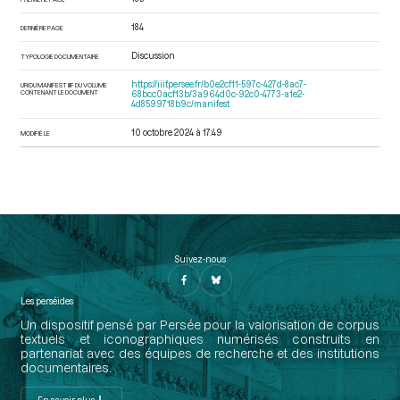
184
DERNIÈRE PAGE
Discussion
TYPOLOGIE DOCUMENTAIRE
https://iiif.persee.fr/b0e2cf11-597c-427d-8ac7-
URI DU MANIFEST IIIF DU VOLUME
CONTENANT LE DOCUMENT
68bcc0acf13b/3a964d0c-92c0-4773-a1e2-
4d8599718b9c/manifest
10 octobre 2024 à 17:49
MODIFIÉ LE
Suivez-nous
Les perséides
Un dispositif pensé par Persée pour la valorisation de corpus
textuels et iconographiques numérisés construits en
partenariat avec des équipes de recherche et des institutions
documentaires.