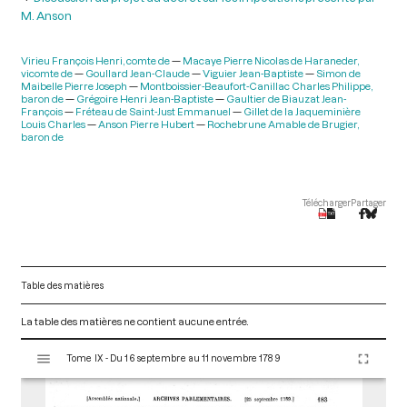
M. Anson
Virieu François Henri, comte de
Macaye Pierre Nicolas de Haraneder,
vicomte de
Goullard Jean-Claude
Viguier Jean-Baptiste
Simon de
Maibelle Pierre Joseph
Montboissier-Beaufort-Canillac Charles Philippe,
baron de
Grégoire Henri Jean-Baptiste
Gaultier de Biauzat Jean-
François
Fréteau de Saint-Just Emmanuel
Gillet de la Jaqueminière
Louis Charles
Anson Pierre Hubert
Rochebrune Amable de Brugier,
baron de
Télécharger
Partager
Table des matières
La table des matières ne contient aucune entrée.
V
Tome IX - Du 16 septembre au 11 novembre 1789
i
s
u