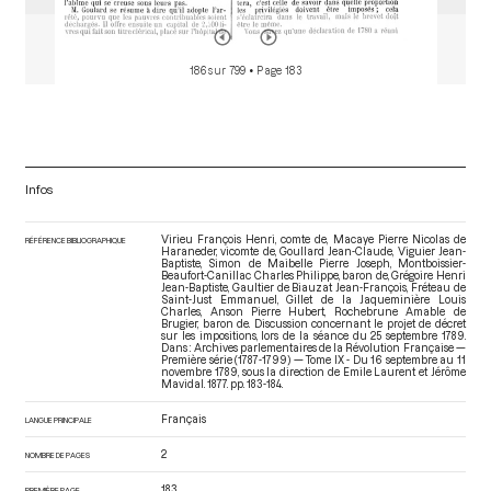
186 sur 799
• Page 183
Infos
Virieu François Henri, comte de, Macaye Pierre Nicolas de
RÉFÉRENCE BIBLIOGRAPHIQUE
Haraneder, vicomte de, Goullard Jean-Claude, Viguier Jean-
Baptiste, Simon de Maibelle Pierre Joseph, Montboissier-
Beaufort-Canillac Charles Philippe, baron de, Grégoire Henri
Jean-Baptiste, Gaultier de Biauzat Jean-François, Fréteau de
Saint-Just Emmanuel, Gillet de la Jaqueminière Louis
Charles, Anson Pierre Hubert, Rochebrune Amable de
Brugier, baron de. Discussion concernant le projet de décret
sur les impositions, lors de la séance du 25 septembre 1789.
Dans : Archives parlementaires de la Révolution Française —
Première série (1787-1799) — Tome IX - Du 16 septembre au 11
novembre 1789
, sous la direction de Emile Laurent et Jérôme
Mavidal. 1877. pp. 183-184.
Français
LANGUE PRINCIPALE
2
NOMBRE DE PAGES
183
PREMIÈRE PAGE