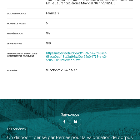
Emile Laurent et Jérôme Mavidal. 1877. pp. 182-186.
Français
LANGUE PRINCIPALE
5
NOMBRE DE PAGES
182
PREMIÈRE PAGE
186
DERNIÈRE PAGE
https://iiif.persee.fr/b0e2cf11-597c-427d-8ac7-
URI DU MANIFEST IIIF DU VOLUME
CONTENANT LE DOCUMENT
68bcc0acf13b/3a964d0c-92c0-4773-a1e2-
4d8599718b9c/manifest
10 octobre 2024 à 17:47
MODIFIÉ LE
Suivez-nous
Les perséides
Un dispositif pensé par Persée pour la valorisation de corpus