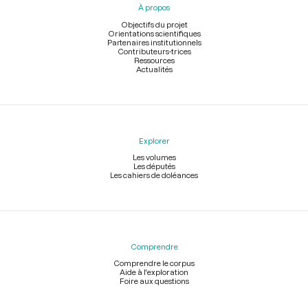
À propos
de
page
Objectifs du projet
Orientations scientifiques
Partenaires institutionnels
Contributeurs-trices
Ressources
Actualités
Explorer
Les volumes
Les députés
Les cahiers de doléances
Comprendre
Comprendre le corpus
Aide à l'exploration
Foire aux questions