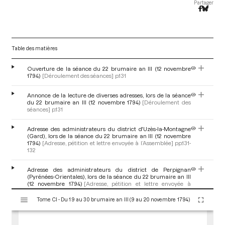
Partager
Table des matières
Ouverture de la séance du 22 brumaire an III (12 novembre
1794)
[Déroulement des séances]
p.131
Annonce de la lecture de diverses adresses, lors de la séance
du 22 brumaire an III (12 novembre 1794)
[Déroulement des
séances]
p.131
Adresse des administrateurs du district d'Uzès-la-Montagne
(Gard), lors de la séance du 22 brumaire an III (12 novembre
1794)
[Adresse, pétition et lettre envoyée à l’Assemblée]
pp.131-
132
Adresse des administrateurs du district de Perpignan
(Pyrénées-Orientales), lors de la séance du 22 brumaire an III
(12 novembre 1794)
[Adresse, pétition et lettre envoyée à
l’Assemblée]
p.132
V
Tome CI - Du 19 au 30 brumaire an III (9 au 20 novembre 1794)
i
Adresse du conseil du district de Valence (Drôme), lors de la
s
séance du 22 brumaire an III (12 novembre 1794)
[Adresse,
u
pétition et lettre envoyée à l’Assemblée]
p.132