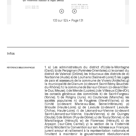
Adresse de la commune de Vitteaux (Côte-d'Or), lors de la
séance du 22 brumaire an III (12 novembre 1794)
[Adresse,
pétition et lettre envoyée à l’Assemblée]
p.135
133 sur 524
• Page 131
Le conseil général de la commune de Saint-Fargeau (Yonne),
lors de la séance du 22 brumaire an III (12 novembre 1794)
[Adresse, pétition et lettre envoyée à l’Assemblée]
p.135
Adresse du conseil général de Poligny (Jura), lors de la séance
Infos
du 22 brumaire an III (12 novembre 1794)
[Adresse, pétition et
lettre envoyée à l’Assemblée]
pp.135-136
1. a) Les administrateurs du district d'Uzès-la-Montagne
RÉFÉRENCE BIBLIOGRAPHIQUE
(Gard), b) de Perpignan (Pyrénées-Orientales), c) le conseil du
Adresse et extrait du registre des délibérations de la commune
district de Valence (Drôme), les tribunaux des districts de d)
de Coutances (Manche), lors de la séance du 22 brumaire an III
Narbonne (Aude), e) de Louhans (Saône-et-Loire), f) les juges
(12 novembre 1794)
[Adresse, pétition et lettre envoyée à
de paix et assesseurs de la commune de Viviers (Ardèche), g)
l’Assemblée]
pp.136-137
la municipalité de Glanum (ci-devant Saint-Rémy, Bouches-
du-Rhône), h) la commune de Bar-sur-Omain (ci-devant Bar-
le-Duc, Meuse), i) de Mende (Lozère), j) de Vitteaux (Côte-d’Or),
les conseils généraux des commîmes k) de Saint-Fargeau
Adresse de la société populaire de Fougères (Ille-et-Vilaine), lors
(Yonne), 1) de Poligny (Jura), m) Coutances (Manche), les
de la séance du 22 brumaire an III (12 novembre 1794)
sociétés populaires n) de Fougères (Ille-et-Vilaine), o) de
[Adresse, pétition et lettre envoyée à l’Assemblée]
l’Unité (ci-devant Marie-au-Bosc, Seine-Inférieure), p)
pp.137-138
Brioude (Haute-Loire), q) de Lavoute (ci-devant Lavoute-
Chihac, Haute-Loire), r) de Léonard-sur-Vienne (ci-devant
Saint-Léonard-sur-Vienne, Haute-Vienne), s) de Quingey
Adresse de la société populaire et républicaine de l'Unité (ci-
(Doubs), t) de Billom (Puy-de-Dôme), u) de Toucy (Yonne), v) de
devant Marie-au-Bosc, Seine-Inférieure), lors de la séance du
Marsillargue (Hérault), w) de Florensac (Hérault), x) de
Arpajon (-sur-Cère, Cantal), y) la section de la Fraternité
22 brumaire an III (12 novembre 1794)
[Adresse, pétition et
(Paris) félicitent la Convention sur son Adresse aux Français,
lettre envoyée à l’Assemblée]
p.138
jurent amour et ralliement à la représentation nationale, et
l’invitent à maintenir le gouvernement révolutionnaire