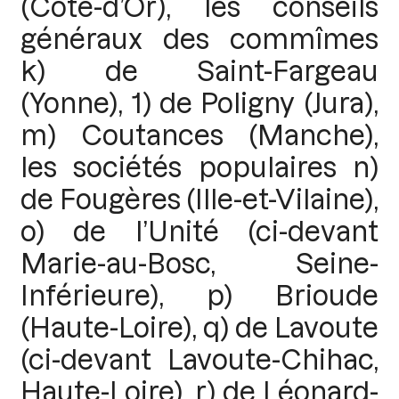
(Côte-d’Or), les conseils
généraux des commîmes
k) de Saint-Fargeau
(Yonne), 1) de Poligny (Jura),
m) Coutances (Manche),
les sociétés populaires n)
de Fougères (Ille-et-Vilaine),
o) de l’Unité (ci-devant
Marie-au-Bosc, Seine-
Inférieure), p) Brioude
(Haute-Loire), q) de Lavoute
(ci-devant Lavoute-Chihac,
Haute-Loire), r) de Léonard-