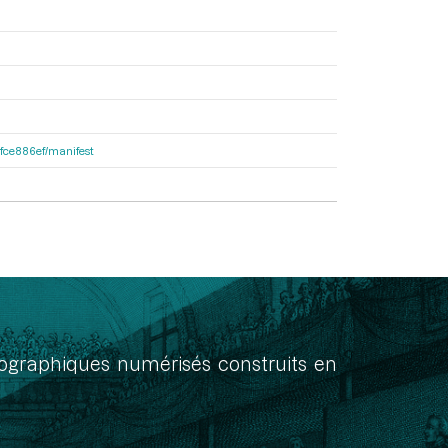
81fce886ef/manifest
onographiques numérisés construits en