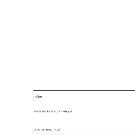
Infos
RÉFÉRENCE BIBLIOGRAPHIQUE
LANGUE PRINCIPALE