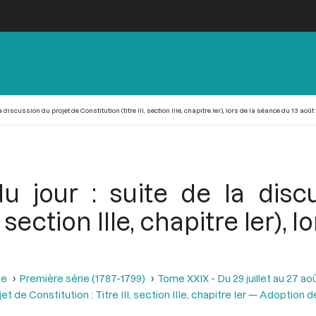
 discussion du projet de Constitution (titre III, section IIIe, chapitre Ier), lors de la séance du 13 août 
du jour : suite de la disc
, section IIIe, chapitre Ier),
se
Première série (1787-1799)
Tome XXIX - Du 29 juillet au 27 aoû
t de Constitution : Titre III, section IIIe, chapitre Ier — Adoption de 