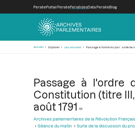
Persée
Portail Persée
Perséides
Data Persée
Blog
ARCHIVES
PARLEMENTAIRES
Fil
Accueil
Explorer
Les volumes
Passage à l'ordre du jour : suite de la
d'Ariane
Passage à l'ordre 
Constitution (titre III
août 1791
Archives parlementaires de la Révolution Françai
Séance du matin
Suite de la discussion du proje