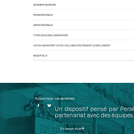
NOMBRE DE PAGES
PREMIÈRE PAGE
DERNIÈRE PAGE
TYPOLOGIE DOCUMENTAIRE
URI DU MANIFEST IIIF DU VOLUME CONTENANT LE DOCUMENT
MODIFIÉ LE
Suivez-nous
Les perséides
Un dispositif pensé par Pers
partenariat avec des équipes 
En savoir plus