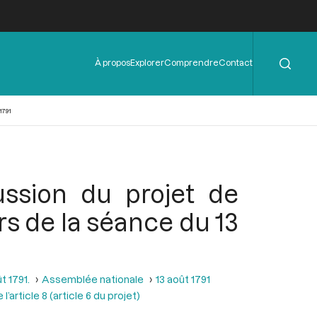
Rechercher
Menu
À propos
Explorer
Comprendre
Contact
de
l'en-
tête
1791
ussion du projet de
 lors de la séance du 13
t 1791.
Assemblée nationale
13 août 1791
l’article 8 (article 6 du projet)