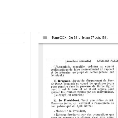
V
Tome XXIX - Du 29 juillet au 27 août 1791.
i
s
u
a
l
i
s
e
u
r
M
i
r
a
d