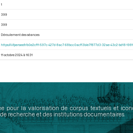
1
399
399
Déroulement des séances
https://iiif.persee.fr/b0e2cf11-597c-427d-8ac7-68bcc0acf13b/e7f877d3-32ae-43c2-bd18-19
11 octobre 2024 à 16:31
ée pour la valorisation de corpus textuels et ic
de recherche et des institutions documentaires.