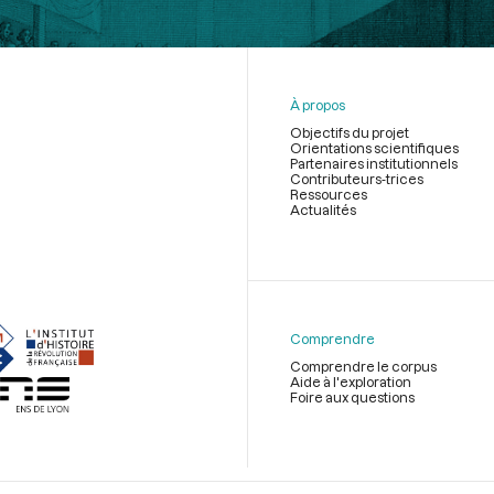
À propos
Objectifs du projet
Orientations scientifiques
Partenaires institutionnels
Contributeurs-trices
Ressources
Actualités
Menu
du
pied
de
Comprendre
page
Comprendre le corpus
Aide à l'exploration
Foire aux questions