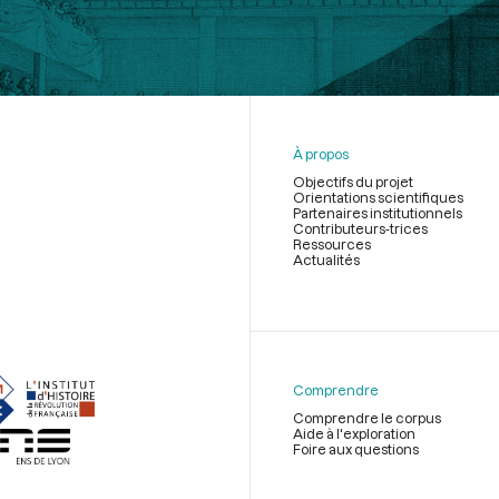
À propos
Objectifs du projet
Orientations scientifiques
Partenaires institutionnels
Contributeurs-trices
Ressources
Actualités
Menu
du
pied
de
Comprendre
page
Comprendre le corpus
Aide à l'exploration
Foire aux questions