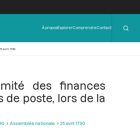
Rechercher
Menu
À propos
Explorer
Comprendre
Contact
de
l'en-
tête
 avril 1790
omité des finances
de poste, lors de la
790
Assemblée nationale
25 avril 1790