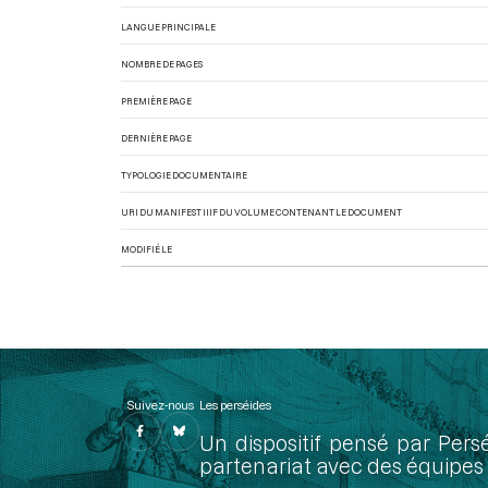
LANGUE PRINCIPALE
NOMBRE DE PAGES
PREMIÈRE PAGE
DERNIÈRE PAGE
TYPOLOGIE DOCUMENTAIRE
URI DU MANIFEST IIIF DU VOLUME CONTENANT LE DOCUMENT
MODIFIÉ LE
Suivez-nous
Les perséides
Un dispositif pensé par Pers
partenariat avec des équipes 