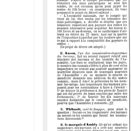
a
d
o
r