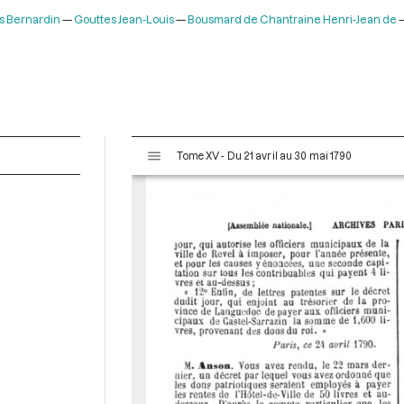
s Bernardin
Gouttes Jean-Louis
Bousmard de Chantraine Henri-Jean de
V
Tome XV - Du 21 avril au 30 mai 1790
i
s
u
a
l
i
s
e
u
r
M
i
r