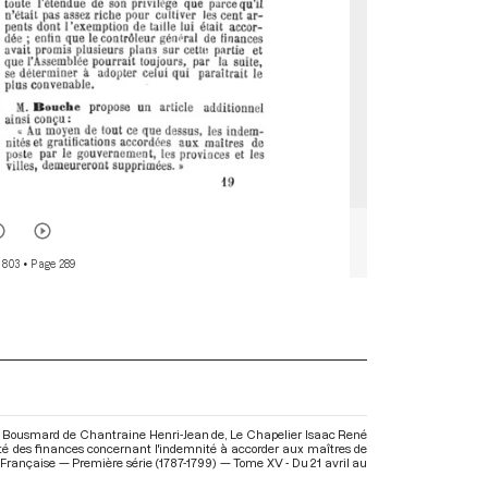
 803
• Page 289
s, Bousmard de Chantraine Henri-Jean de, Le Chapelier Isaac René
ité des finances concernant l'indemnité à accorder aux maîtres de
on Française — Première série (1787-1799) — Tome XV - Du 21 avril au