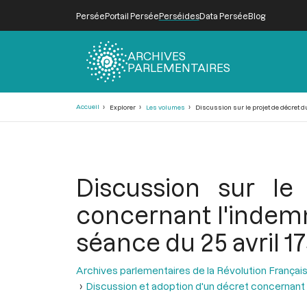
Persée
Portail Persée
Perséides
Data Persée
Blog
ARCHIVES
PARLEMENTAIRES
Fil
Accueil
Explorer
Les volumes
Discussion sur le projet de décret d
d'Ariane
Discussion sur le
concernant l'indemn
séance du 25 avril 1
Archives parlementaires de la Révolution Françai
Discussion et adoption d'un décret concernant 