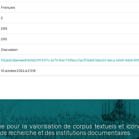
Français
2
289
290
Discussion
https://iiif.persee.fr/b0e2cf11-597c-427d-8ac7-68bcc0acf13b/e53dec50-beca-46b9-9ddb-8
10 octobre 2024 à 23:18
ée pour la valorisation de corpus textuels et ic
de recherche et des institutions documentaires.