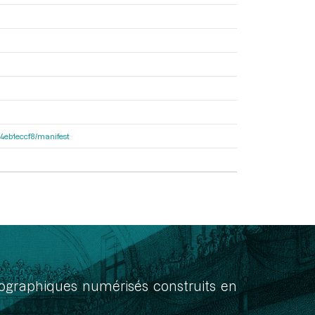
f34eb1eccf8/manifest
onographiques numérisés construits en