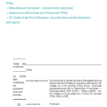
1794)
République française - Convention nationale
Séance du 26 nivôse an II (15 janvier 1794)
23. District de Pont-l’Evêque. Succès des ventes de biens
d’émigrés
Table des
matières
Infos
La table
des
Annonce de la vente de biens d'émigrés dans le
RÉFÉRENCE BIBLIOGRAPHIQUE
matières
district de Pont-l'Evêque, lors de la séance du 26
ne
nivôse an II (15 janvier 1794). Dans : Archives
contient
parlementaires de la Révolution Française —
Première série (1787-1799) — Tome LXXXIII - Du
aucune
16 nivôse au 8 pluviôse An II (5 au 27 janvier
entrée.
1794)
. 1961. p. 352.
V
Français
Tome LXXXIII - Du 16 nivôse au 8 pluviôse An II (5 au 27 janvier 1794)
LANGUE PRINCIPALE
i