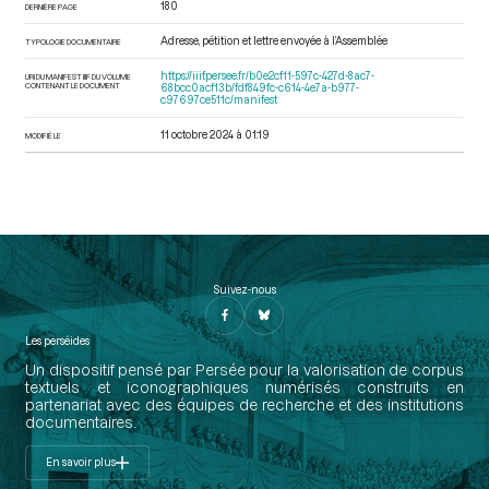
180
DERNIÈRE PAGE
Adresse, pétition et lettre envoyée à l’Assemblée
TYPOLOGIE DOCUMENTAIRE
https://iiif.persee.fr/b0e2cf11-597c-427d-8ac7-
URI DU MANIFEST IIIF DU VOLUME
CONTENANT LE DOCUMENT
68bcc0acf13b/fdf849fc-c614-4e7a-b977-
c97697ce511c/manifest
11 octobre 2024 à 01:19
MODIFIÉ LE
Suivez-nous
Les perséides
Un dispositif pensé par Persée pour la valorisation de corpus
textuels et iconographiques numérisés construits en
partenariat avec des équipes de recherche et des institutions
documentaires.
En savoir plus