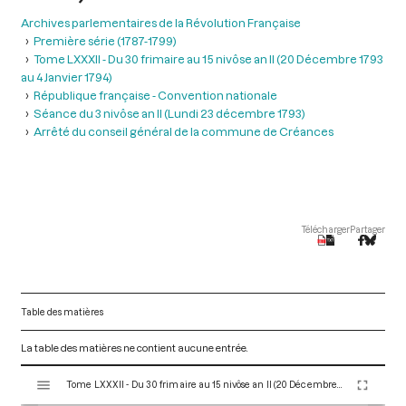
Archives parlementaires de la Révolution Française
Première série (1787-1799)
Tome LXXXII - Du 30 frimaire au 15 nivôse an II (20 Décembre 1793
au 4 Janvier 1794)
République française - Convention nationale
Séance du 3 nivôse an II (Lundi 23 décembre 1793)
Arrêté du conseil général de la commune de Créances
Télécharger
Partager
Table des matières
La table des matières ne contient aucune entrée.
V
Tome LXXXII - Du 30 frimaire au 15 nivôse an II (20 Décembre 1793 au 4 Janvier 1794)
i