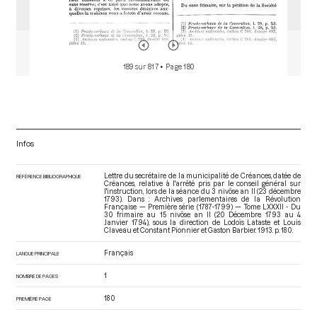
189 sur 817
• Page 180
Infos
Lettre du secrétaire de la municipalité de Créances, datée de
RÉFÉRENCE BIBLIOGRAPHIQUE
Créances, relative à l'arrêté pris par le conseil général sur
l'instruction, lors de la séance du 3 nivôse an II (23 décembre
1793). Dans : Archives parlementaires de la Révolution
Française — Première série (1787-1799) — Tome LXXXII - Du
30 frimaire au 15 nivôse an II (20 Décembre 1793 au 4
Janvier 1794)
, sous la direction de Lodoïs Lataste et Louis
Claveau et Constant Pionnier et Gaston Barbier. 1913. p. 180.
Français
LANGUE PRINCIPALE
1
NOMBRE DE PAGES
180
PREMIÈRE PAGE