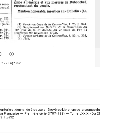
 817
• Page 492
nterie et demande à s'appeler Bruyères-Libre, lors de la séance du
ion Française — Première série (1787-1799) — Tome LXXIX - Du 21
911. p. 492.