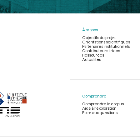
À propos
Objectifs du projet
Orientations scientifiques
Partenaires institutionnels
Contributeurs-trices
Ressources
Actualités
Menu
du
pied
de
Comprendre
page
Comprendre le corpus
Aide à l'exploration
Foire aux questions