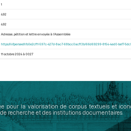
1
492
492
Adresse, pétition et lettre envoyée à l’Assemblée
https://iiif.persee.fr/b0e2cf11-597c-427d-8ac7-68bcc0acf13b/66d69299-8154-4ed0-bef7-5
11 octobre 2024 à 00:27
ée pour la valorisation de corpus textuels et ic
de recherche et des institutions documentaires.