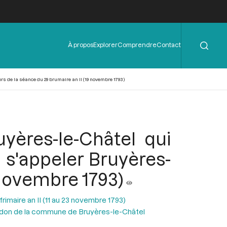
Rechercher
Menu
À propos
Explorer
Comprendre
Contact
de
l'en-
tête
rs de la séance du 29 brumaire an II (19 novembre 1793)
yères-le-Châtel qui
s'appeler Bruyères-
9 novembre 1793)
rimaire an II (11 au 23 novembre 1793)
t don de la commune de Bruyères-le-Châtel