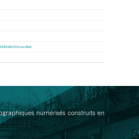
dc99854fb30/manifest
onographiques numérisés construits en