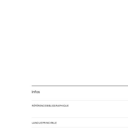
Infos
RÉFÉRENCE BIBLIOGRAPHIQUE
LANGUE PRINCIPALE