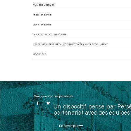
NOMBRE DE PAGES
PREMIÈRE PAGE
DERNIÈRE PAGE
TYPOLOGIE DOCUMENTAIRE
URI DU MANIFEST IIIF DU VOLUME CONTENANT LE DOCUMENT
MODIFIÉ LE
Suivez-nous
Les perséides
Un dispositif pensé par Pers
partenariat avec des équipes 
En savoir plus