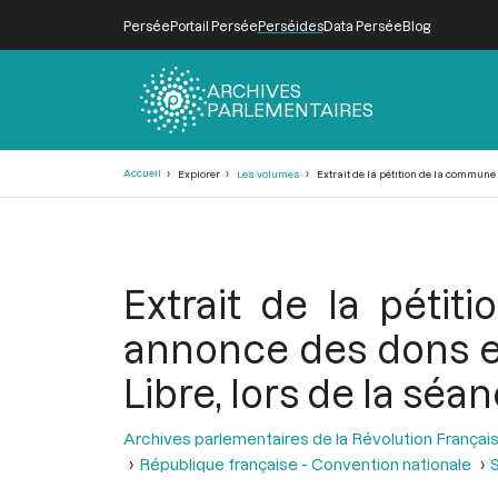
Persée
Portail Persée
Perséides
Data Persée
Blog
ARCHIVES
PARLEMENTAIRES
Fil
Accueil
Explorer
Les volumes
Extrait de la pétition de la commune
d'Ariane
Extrait de la péti
annonce des dons e
Libre, lors de la sé
Archives parlementaires de la Révolution Françai
République française - Convention nationale
S