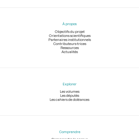
Menu
du
pied
À propos
de
page
Objectifs du projet
Orientations scientifiques
Partenaires institutionnels
Contributeurs-trices
Ressources
Actualités
Explorer
Les volumes
Les députés
Les cahiers de doléances
Comprendre