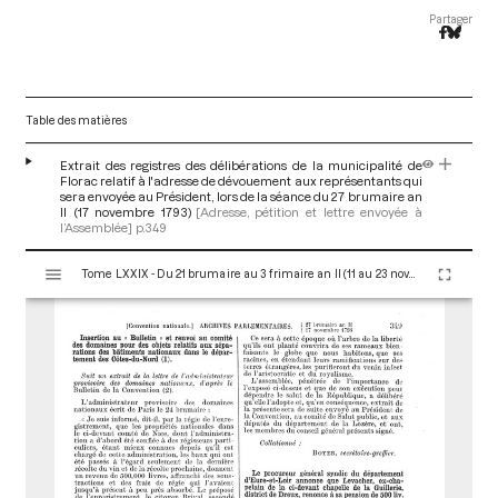
Partager
Table des matières
Extrait des registres des délibérations de la municipalité de
Florac relatif à l'adresse de dévouement aux représentants qui
sera envoyée au Président, lors de la séance du 27 brumaire an
II (17 novembre 1793)
[Adresse, pétition et lettre envoyée à
l’Assemblée]
p.349
V
Tome LXXIX - Du 21 brumaire au 3 frimaire an II (11 au 23 novembre 1793)
i
s
u
a
l
i
s
e
u
r
M