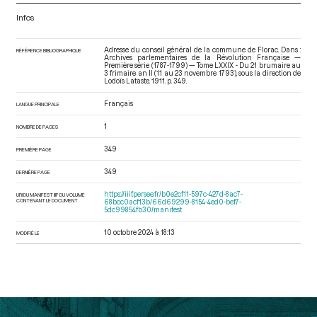
Infos
Adresse du conseil général de la commune de Florac. Dans :
RÉFÉRENCE BIBLIOGRAPHIQUE
Archives parlementaires de la Révolution Française —
Première série (1787-1799) — Tome LXXIX - Du 21 brumaire au
3 frimaire an II (11 au 23 novembre 1793)
, sous la direction de
Lodoïs Lataste. 1911. p. 349.
Français
LANGUE PRINCIPALE
1
NOMBRE DE PAGES
349
PREMIÈRE PAGE
349
DERNIÈRE PAGE
https://iiif.persee.fr/b0e2cf11-597c-427d-8ac7-
URI DU MANIFEST IIIF DU VOLUME
CONTENANT LE DOCUMENT
68bcc0acf13b/66d69299-8154-4ed0-bef7-
5dc99854fb30/manifest
10 octobre 2024 à 18:13
MODIFIÉ LE