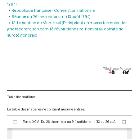
1794)
République française - Convention nationale
Séance du 26 thermidor an II (13 août 1794)
12. La section de Montreuil (Paris) vient en masse formuler des
griefs contre son comité révolutionnaire. Renvoi au comité de
sûreté générale
Télécharger
Partager
Table des matières
La table des matières ne contient aucune entrée.
V
Tome XCV - Du 26 thermidor au 9 fructidor an II (13 au 26 août 1794)
i
s
u