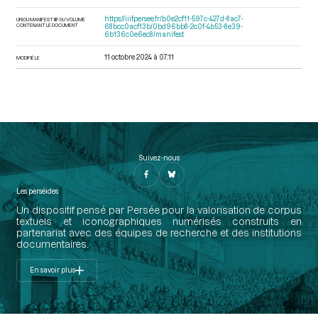
https://iiif.persee.fr/b0e2cf11-597c-427d-8ac7-
URI DU MANIFEST IIIF DU VOLUME
CONTENANT LE DOCUMENT
68bcc0acf13b/0bd96bb8-2c0f-4b53-8e39-
6b136c0e6ec8/manifest
11 octobre 2024 à 07:11
MODIFIÉ LE
Suivez-nous
Les perséides
Un dispositif pensé par Persée pour la valorisation de corpus
textuels et iconographiques numérisés construits en
partenariat avec des équipes de recherche et des institutions
documentaires.
En savoir plus