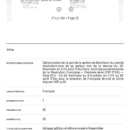
27 sur 564
• Page 25
Infos
Dénonciation de la part de la section de Montreuil du comité
RÉFÉRENCE BIBLIOGRAPHIQUE
révolutionnaire de sa section, lors de la séance du 26
thermidor an II (13 août 1794). Dans : Archives parlementaires
de la Révolution Française — Première série (1787-1799) —
Tome XCV - Du 26 thermidor au 9 fructidor an II (13 au 26
août 1794)
, sous la direction de Françoise Brunel et Aline
Alquier. 1987. p. 25.
Français
LANGUE PRINCIPALE
1
NOMBRE DE PAGES
25
PREMIÈRE PAGE
25
DERNIÈRE PAGE
Adresse, pétition et lettre envoyée à l’Assemblée
TYPOLOGIE DOCUMENTAIRE