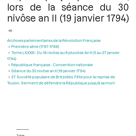
lors de la séance du 30
nivôse an II (19 janvier 1794)
Archives parlementaires de la Révolution Française
Première série (1787-1799)
Tome LXXXIII - Du 16 nivôse au 8 pluviôse An II (5 au 27 janvier
1794)
République française - Convention nationale
Séance du 30 nivôse an II (19 janvier 1794)
27. Société populaire de Brézolles. Fête pour la reprise de
Toulon. Serment de défendre la République jusqu’à sa mort
Table