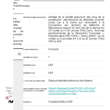
des
matière
Infos
s
Adresse de la société populaire des amis de la
RÉFÉRENCE BIBLIOGRAPHIQUE
La
constitution républicaine de Brézolles (Eure-et-
table
Loire), lue à la barre, qui renouvelle à la
des
Convention son serment de défendre la
matièr
République jusqu'à sa mort, lors de la séance du
30 nivôse an II (19 janvier 1794). Dans : Archives
es ne
parlementaires de la Révolution Française —
contien
Première série (1787-1799) — Tome LXXXIII - Du 16
t
nivôse au 8 pluviôse An II (5 au 27 janvier 1794)
.
aucune
1961. p. 469.
entrée.
Français
LANGUE PRINCIPALE
V
Tome LXXXIII - Du 16 nivôse au 8 pluviôse An II (5 au 27 janvier 1794)
i
1
NOMBRE DE PAGES
s
u
469
PREMIÈRE PAGE
a
469
l
DERNIÈRE PAGE
i
Discours des députations ou de citoyens
TYPOLOGIE DOCUMENTAIRE
s
e
Téléch
https://iiif.persee.fr/b0e2cf11-597c-427d-8ac7-
URI DU MANIFEST IIIF DU VOLUME
arger
CONTENANT LE DOCUMENT
68bcc0acf13b/d3944ed5-671e-4a4c-b964-
u
Part
3404a6ab9de2/manifest
age
r
r
M
11 octobre 2024 à 01:27
MODIFIÉ LE
i