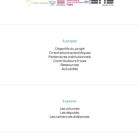
Menu
du
pied
À propos
de
page
Objectifs du projet
Orientations scientifiques
Partenaires institutionnels
Contributeurs-trices
Ressources
Actualités
Explorer
Les volumes
Les députés
Les cahiers de doléances