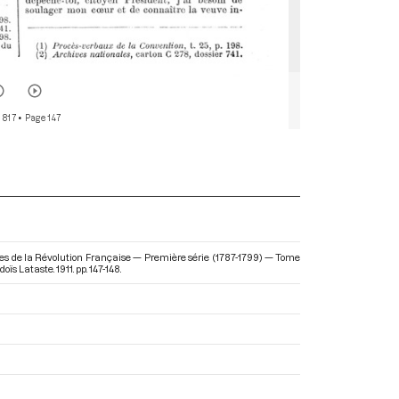
 817
• Page 147
s de la Révolution Française — Première série (1787-1799) — Tome
doïs Lataste. 1911. pp. 147-148.