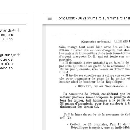
V
Tome LXXIX - Du 21 brumaire au 3 frimaire an I
i
s
Grands-
u
es, lors
a
93)
[Don
l
i
ustins,
s
tique de
e
ve d'un
maire an
u
r
M
i
r
a
d
o
r