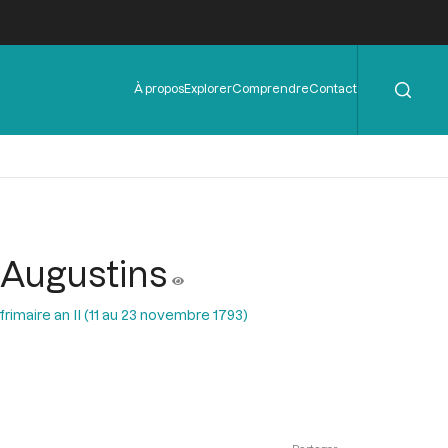
Rechercher
Menu
À propos
Explorer
Comprendre
Contact
de
l'en-
tête
-Augustins
rimaire an II (11 au 23 novembre 1793)