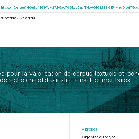
https://iiif.persee.fr/b0e2cf11-597c-427d-8ac7-68bcc0acf13b/66d69299-8154-4ed0-bef7-5
10 octobre 2024 à 18:13
ée pour la valorisation de corpus textuels et ic
de recherche et des institutions documentaires.
À propos
Objectifs du projet