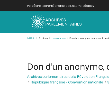
Persée
Portail Persée
Perséides
Data Persée
Blog
ARCHIVES
PARLEMENTAIRES
Fil
Accueil
Explorer
Les volumes
Don d’un anonyme, demeurant rue 
d'Ariane
Don d’un anonyme, 
Archives parlementaires de la Révolution Françai
République française - Convention nationale
S