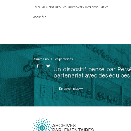
URI DU MANIFEST IIIF DU VOLUME CONTENANT LE DOCUMENT
MODIFIÉ LE
Suivez-nous
Les perséides
Un dispositif pensé par Pers
partenariat avec des équipes 
En savoir plus
ARCHIVES
PARLEMENTAIRES