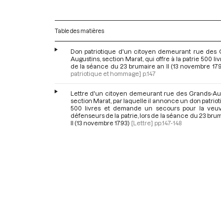
Table des matières
Don patriotique d'un citoyen demeurant rue des 
Augustins, section Marat, qui offre à la patrie 500 livr
de la séance du 23 brumaire an II (13 novembre 17
patriotique et hommage]
p.147
Lettre d'un citoyen demeurant rue des Grands-Aug
section Marat, par laquelle il annonce un don patrio
500 livres et demande un secours pour la veu
défenseurs de la patrie, lors de la séance du 23 bru
II (13 novembre 1793)
[Lettre]
pp.147-148