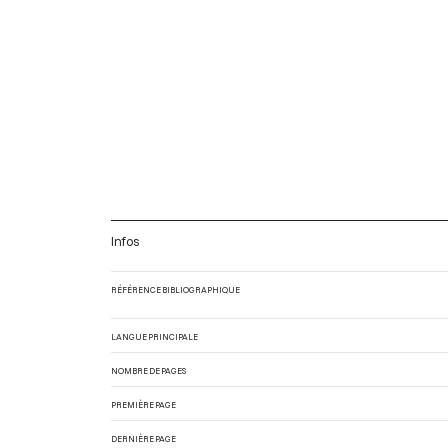
Infos
RÉFÉRENCE BIBLIOGRAPHIQUE
LANGUE PRINCIPALE
NOMBRE DE PAGES
PREMIÈRE PAGE
DERNIÈRE PAGE