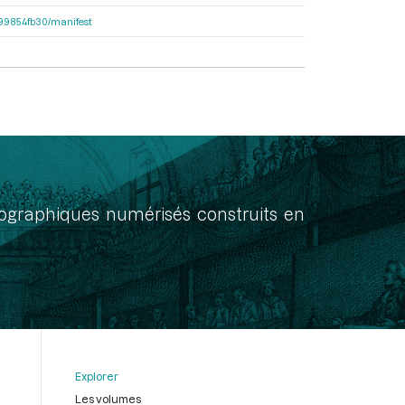
dc99854fb30/manifest
onographiques numérisés construits en
Explorer
Les volumes