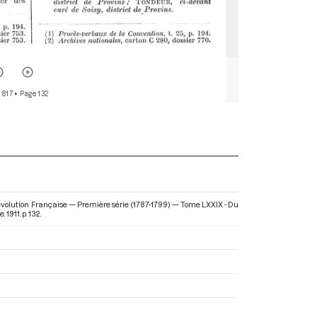
 817
• Page 132
Révolution Française — Première série (1787-1799) — Tome LXXIX - Du
 1911. p. 132.