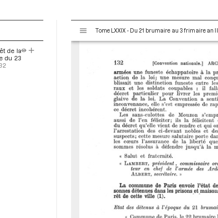
V
Tome LXXIX - Du 21 brumaire au 3 frimaire an I
i
s
êt de la
u
ce du 23
a
132
l
i
s
e
u
r
M
i
r
a
d
o
r