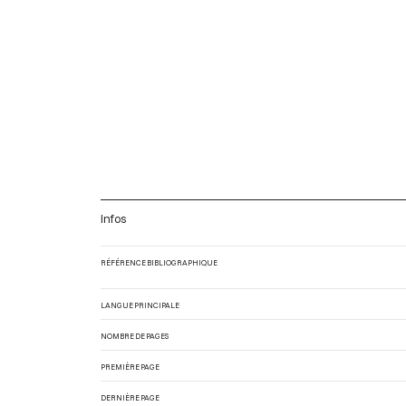
Infos
RÉFÉRENCE BIBLIOGRAPHIQUE
LANGUE PRINCIPALE
NOMBRE DE PAGES
PREMIÈRE PAGE
DERNIÈRE PAGE