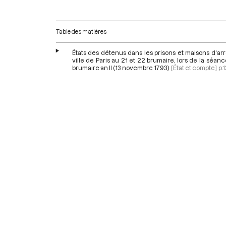
Table des matières
États des détenus dans les prisons et maisons d'arr
ville de Paris au 21 et 22 brumaire, lors de la séan
brumaire an II (13 novembre 1793)
[État et compte]
p.