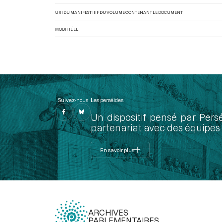
URI DU MANIFEST IIIF DU VOLUME CONTENANT LE DOCUMENT
MODIFIÉ LE
Suivez-nous
Les perséides
Un dispositif pensé par Pers
partenariat avec des équipes 
En savoir plus
ARCHIVES
PARLEMENTAIRES