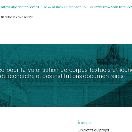
https://iiif.persee.fr/b0e2cf11-597c-427d-8ac7-68bcc0acf13b/66d69299-8154-4ed0-bef7-5
10 octobre 2024 à 18:13
ée pour la valorisation de corpus textuels et ic
de recherche et des institutions documentaires.
À propos
Objectifs du projet