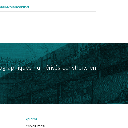
dc99854fb30/manifest
onographiques numérisés construits en
Explorer
Les volumes