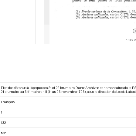
139 sur
Etat des détenus à l’époque des 21 et 22 brumaire. Dans : Archives parlementaires de la 
21 brumaire au 3 frimaire an II (11 au 23 novembre 1793)
, sous la direction de Lodoïs Lataste.
Français
1
132
132