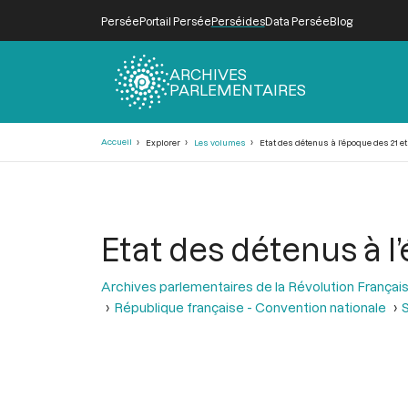
Persée
Portail Persée
Perséides
Data Persée
Blog
ARCHIVES
PARLEMENTAIRES
Fil
Accueil
Explorer
Les volumes
Etat des détenus à l’époque des 21 et
d'Ariane
Etat des détenus à l
Archives parlementaires de la Révolution Françai
République française - Convention nationale
S