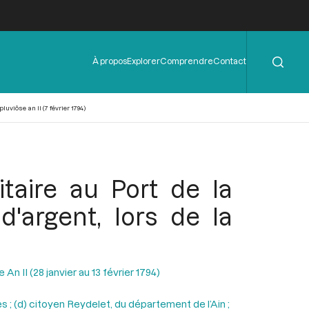
Rechercher
Menu
À propos
Explorer
Comprendre
Contact
de
l'en-
tête
luviôse an II (7 février 1794)
itaire au Port de la
'argent, lors de la
n II (28 janvier au 13 février 1794)
s ; (d) citoyen Reydelet, du département de l’Ain ;