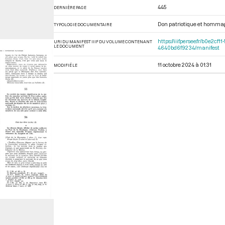
445
DERNIÈRE PAGE
Don patriotique et homma
TYPOLOGIE DOCUMENTAIRE
https://iiif.persee.fr/b0e
URI DU MANIFEST IIIF DU VOLUME CONTENANT
LE DOCUMENT
4640bd6f9234/manifest
11 octobre 2024 à 01:31
MODIFIÉ LE