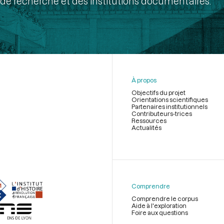
de recherche et des institutions documentaires.
À propos
Objectifs du projet
Orientations scientifiques
Partenaires institutionnels
Contributeurs-trices
Ressources
Actualités
Menu
du
pied
de
Comprendre
page
Comprendre le corpus
Aide à l'exploration
Foire aux questions