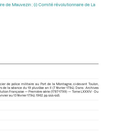
aire de Mauvezin ; (i) Comité révolutionnaire de La
cier de police militaire au Port de la Montagne, ci-devant Toulon,
rs de la séance du 19 pluviôse an II (7 février 1794). Dans : Archives
lution Française — Première série (1787-1799) — Tome LXXXIV - Du
anvier au 13 février 1794)
. 1962. pp. 444-445.