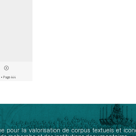
2
• Page 444
ée pour la valorisation de corpus textuels et ic