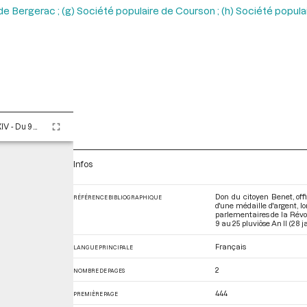
s, de Bergerac ; (g) Société populaire de Courson ; (h) Société popul
Tome LXXXIV - Du 9 au 25 pluviôse An II (28 janvier au 13 février 1794)
Infos
Don du citoyen Benet, offi
RÉFÉRENCE BIBLIOGRAPHIQUE
d'une médaille d'argent, lo
parlementaires de la Révo
9 au 25 pluviôse An II (28 j
Français
LANGUE PRINCIPALE
2
NOMBRE DE PAGES
444
PREMIÈRE PAGE