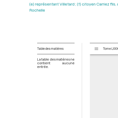
(e) représentant Villetard ; (f) citoyen Carriez fil
Rochelle
V
Table des matières
i
s
La table des matières ne
u
contient aucune
entrée.
a
l
i
s
e
u
r
M
i
r