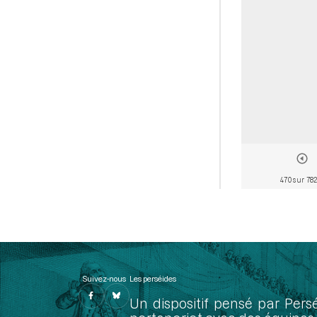
470 sur 78
Suivez-nous
Les perséides
Un dispositif pensé par Pers