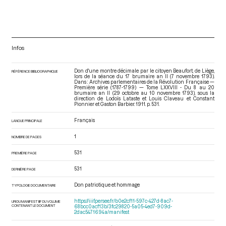
Infos
Don d'une montre décimale par le citoyen Beaufort, de Liège,
RÉFÉRENCE BIBLIOGRAPHIQUE
lors de la séance du 17 brumaire an II (7 novembre 1793).
Dans : Archives parlementaires de la Révolution Française —
Première série (1787-1799) — Tome LXXVIII - Du 8 au 20
brumaire an II (29 octobre au 10 novembre 1793)
, sous la
direction de Lodoïs Lataste et Louis Claveau et Constant
Pionnier et Gaston Barbier. 1911. p. 531.
Français
LANGUE PRINCIPALE
1
NOMBRE DE PAGES
531
PREMIÈRE PAGE
531
DERNIÈRE PAGE
Don patriotique et hommage
TYPOLOGIE DOCUMENTAIRE
https://iiif.persee.fr/b0e2cf11-597c-427d-8ac7-
URI DU MANIFEST IIIF DU VOLUME
CONTENANT LE DOCUMENT
68bcc0acf13b/3fc29820-5a05-4ed7-909d-
2dac5471694a/manifest