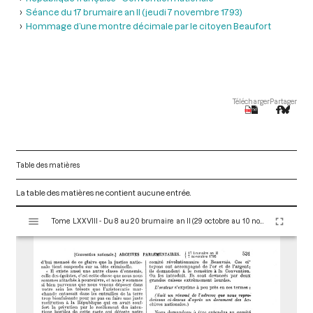
Séance du 17 brumaire an II (jeudi 7 novembre 1793)
Hommage d’une montre décimale par le citoyen Beaufort
Télécharger
Partager
Table des matières
La table des matières ne contient aucune entrée.
V
Tome LXXVIII - Du 8 au 20 brumaire an II (29 octobre au 10 novembre 1793)
i
s
u
a
l
i
s