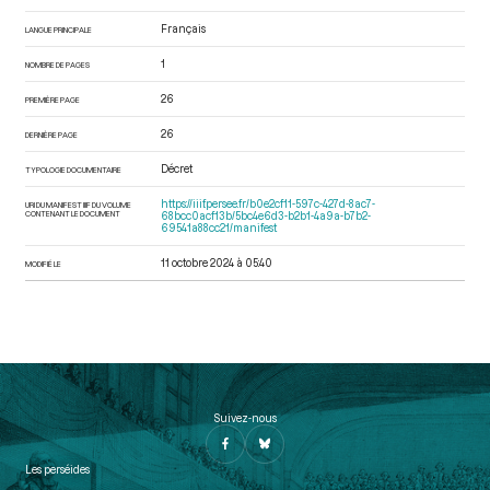
Français
LANGUE PRINCIPALE
1
NOMBRE DE PAGES
26
PREMIÈRE PAGE
26
DERNIÈRE PAGE
Décret
TYPOLOGIE DOCUMENTAIRE
https://iiif.persee.fr/b0e2cf11-597c-427d-8ac7-
URI DU MANIFEST IIIF DU VOLUME
CONTENANT LE DOCUMENT
68bcc0acf13b/5bc4e6d3-b2b1-4a9a-b7b2-
69541a88cc21/manifest
11 octobre 2024 à 05:40
MODIFIÉ LE
Suivez-nous
Les perséides