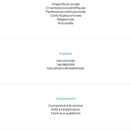
page
Objectifs du projet
Orientations scientifiques
Partenaires institutionnels
Contributeurs-trices
Ressources
Actualités
Explorer
Les volumes
Les députés
Les cahiers de doléances
Comprendre
Comprendre le corpus
Aide à l'exploration
Foire aux questions