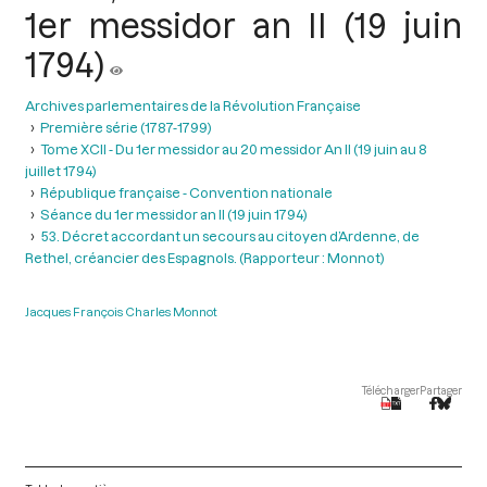
1er messidor an II (19 juin
1794)
Archives parlementaires de la Révolution Française
Première série (1787-1799)
Tome XCII - Du 1er messidor au 20 messidor An II (19 juin au 8
juillet 1794)
République française - Convention nationale
Séance du 1er messidor an II (19 juin 1794)
53. Décret accordant un secours au citoyen d’Ardenne, de
Rethel, créancier des Espagnols. (Rapporteur : Monnot)
Jacques François Charles Monnot
Télécharger
Partager