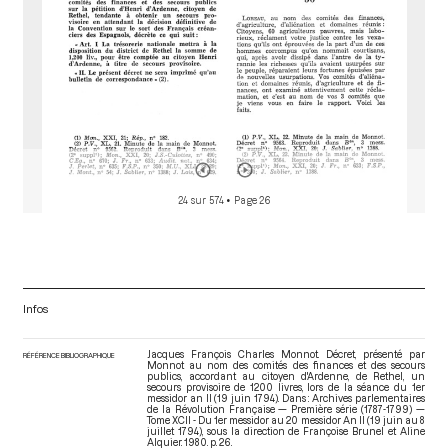
24 sur 574
• Page 26
Infos
Jacques François Charles Monnot. Décret, présenté par
RÉFÉRENCE BIBLIOGRAPHIQUE
Monnot au nom des comités des finances et des secours
publics, accordant au citoyen d'Ardenne, de Rethel, un
secours provisoire de 1200 livres, lors de la séance du 1er
messidor an II (19 juin 1794). Dans : Archives parlementaires
de la Révolution Française — Première série (1787-1799) —
Tome XCII - Du 1er messidor au 20 messidor An II (19 juin au 8
juillet 1794)
, sous la direction de Françoise Brunel et Aline
Alquier. 1980. p. 26.