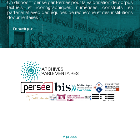
Un dispositif pensé par Persée pour la valorisation de corpus
textuels et iconographiques numérisés construits en
partenariat avec des équipes de recherche et des institutions
documentaires.
En savoir plus
ARCHIVES
PARLEMENTAIRES
Menu
du
pied
À propos
de